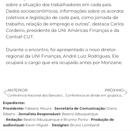
sobre a situação dos trabalhadores em cada país.
Dados socioeconômicos, informações sobre os acordos
coletivos e legislação de cada país, como jornada de
trabalho, relação de emprego e outras”, destaca Carlos
Cordeiro, presidente da UNI Américas Finanças e da
Contraf-CUT.
Durante o encontro, foi apresentado o novo diretor-
regional da UNI Finanças, André Luiz Rodrigues. Ele
ocupará o cargo que era ocupado antes por Monzane.
ANTERIOR
PRÓXIMO
Conferência Nacional dos Bancários: assista agora transmissão ao vivo
Conferência se divide em grupos para aprofundar debate neste sábado à tarde
Expediente:
Presidente:
Fabiano Moura •
Secretária de Comunicação:
Diana
Ribeiro
•
Jornalista Responsável:
Beatriz Albuquerque
•
Redação:
Beatriz Albuquerque e Brunno Porto •
Produção de
audiovisual:
Kevin Miguel •
Designer:
Bruno Lombardi