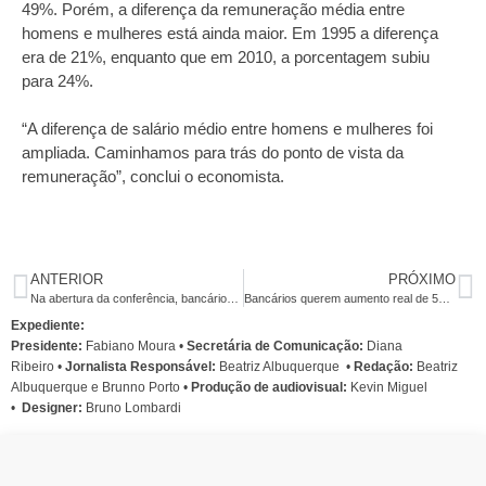
49%. Porém, a diferença da remuneração média entre
homens e mulheres está ainda maior. Em 1995 a diferença
era de 21%, enquanto que em 2010, a porcentagem subiu
para 24%.
“A diferença de salário médio entre homens e mulheres foi
ampliada. Caminhamos para trás do ponto de vista da
remuneração”, conclui o economista.
ANTERIOR
PRÓXIMO
Na abertura da conferência, bancários destacam força da unidade nacional
Bancários querem aumento real de 5%, PLR e piso maiores e emprego decente
Expediente:
Presidente:
Fabiano Moura •
Secretária de Comunicação:
Diana
Ribeiro
•
Jornalista Responsável:
Beatriz Albuquerque
•
Redação:
Beatriz
Albuquerque e Brunno Porto •
Produção de audiovisual:
Kevin Miguel
•
Designer:
Bruno Lombardi