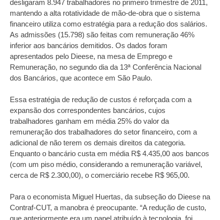
desligaram 8.947 trabalhadores no primeiro trimestre de 2011,
mantendo a alta rotatividade de mão-de-obra que o sistema
financeiro utiliza como estratégia para a redução dos salários.
As admissões (15.798) são feitas com remuneração 46%
inferior aos bancários demitidos. Os dados foram
apresentados pelo Dieese, na mesa de Emprego e
Remuneração, no segundo dia da 13ª Conferência Nacional
dos Bancários, que acontece em São Paulo.
Essa estratégia de redução de custos é reforçada com a
expansão dos correspondentes bancários, cujos
trabalhadores ganham em média 25% do valor da
remuneração dos trabalhadores do setor financeiro, com a
adicional de não terem os demais direitos da categoria.
Enquanto o bancário custa em média R$ 4.435,00 aos bancos
(com um piso médio, considerando a remuneração variável,
cerca de R$ 2.300,00), o comerciário recebe R$ 965,00.
Para o economista Miguel Huertas, da subseção do Dieese na
Contraf-CUT, a manobra é preocupante. “A redução de custo,
que anteriormente era um papel atribuído à tecnologia, foi