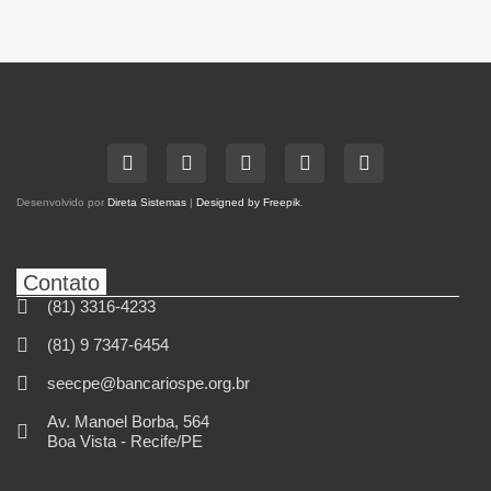
Desenvolvido por
Direta Sistemas
|
Designed by Freepik
.
Contato
(81) 3316-4233
(81) 9 7347-6454
seecpe@bancariospe.org.br
Av. Manoel Borba, 564
Boa Vista - Recife/PE