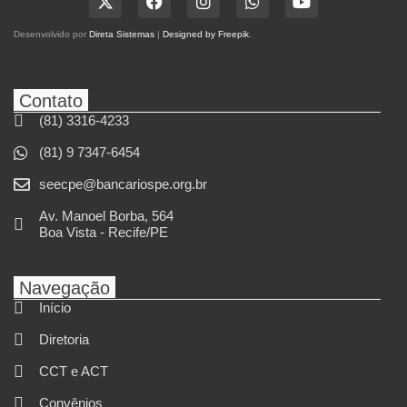
Desenvolvido por
Direta Sistemas
|
Designed by Freepik
.
Contato
(81) 3316-4233
(81) 9 7347-6454
seecpe@bancariospe.org.br
Av. Manoel Borba, 564
Boa Vista - Recife/PE
Navegação
Início
Diretoria
CCT e ACT
Convênios