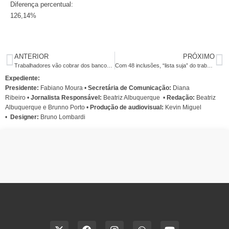
Diferença percentual:
126,14%
ANTERIOR
PRÓXIMO
Trabalhadores vão cobrar dos bancos compromisso com venda ética de serviços
Com 48 inclusões, “lista suja” do trabalho escravo chega a 251 empregadores
Expediente:
Presidente:
Fabiano Moura •
Secretária de Comunicação:
Diana
Ribeiro
•
Jornalista Responsável:
Beatriz Albuquerque
•
Redação:
Beatriz
Albuquerque e Brunno Porto •
Produção de audiovisual:
Kevin Miguel
•
Designer:
Bruno Lombardi