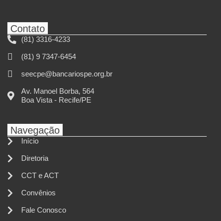
Contato
(81) 3316-4233
(81) 9 7347-6454
seecpe@bancariospe.org.br
Av. Manoel Borba, 564
Boa Vista - Recife/PE
Navegação
Início
Diretoria
CCT e ACT
Convênios
Fale Conosco