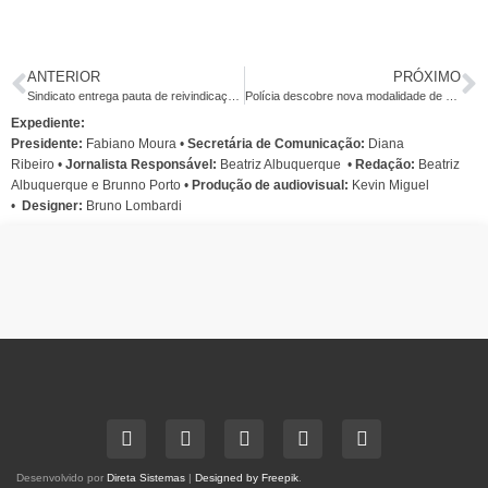
ANTERIOR
PRÓXIMO
Sindicato entrega pauta de reivindicações aos bancos no dia 12
Polícia descobre nova modalidade de golpe dentro de banco
Expediente:
Presidente:
Fabiano Moura •
Secretária de Comunicação:
Diana
Ribeiro
•
Jornalista Responsável:
Beatriz Albuquerque
•
Redação:
Beatriz
Albuquerque e Brunno Porto •
Produção de audiovisual:
Kevin Miguel
•
Designer:
Bruno Lombardi
Desenvolvido por
Direta Sistemas
|
Designed by Freepik
.