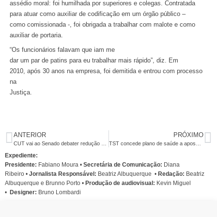
assédio moral: foi humilhada por superiores e colegas. Contratada
para atuar como auxiliar de codificação em um órgão público –
como comissionada -, foi obrigada a trabalhar com malote e como
auxiliar de portaria.
“Os funcionários falavam que iam me
dar um par de patins para eu trabalhar mais rápido”, diz. Em
2010, após 30 anos na empresa, foi demitida e entrou com processo
na
Justiça.
ANTERIOR
PRÓXIMO
CUT vai ao Senado debater redução da jornada e desoneração da folha salarial
TST concede plano de saúde a aposentados da Caixa que aderiram ao PDV
Expediente:
Presidente:
Fabiano Moura •
Secretária de Comunicação:
Diana
Ribeiro
•
Jornalista Responsável:
Beatriz Albuquerque
•
Redação:
Beatriz
Albuquerque e Brunno Porto •
Produção de audiovisual:
Kevin Miguel
•
Designer:
Bruno Lombardi