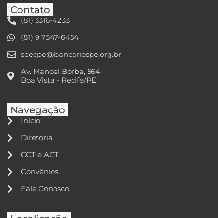
Contato
(81) 3316-4233
(81) 9 7347-6454
seecpe@bancariospe.org.br
Av. Manoel Borba, 564
Boa Vista - Recife/PE
Navegação
Início
Diretoria
CCT e ACT
Convênios
Fale Conosco