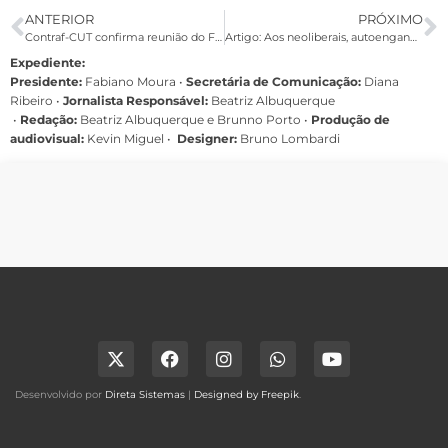
ANTERIOR
PRÓXIMO
Contraf-CUT confirma reunião do Fórum de Saúde do Santander no dia 12
Artigo: Aos neoliberais, autoengano ou trapaça?
Expediente:
Presidente:
Fabiano Moura •
Secretária de Comunicação:
Diana
Ribeiro
•
Jornalista Responsável:
Beatriz Albuquerque
•
Redação:
Beatriz Albuquerque e Brunno Porto •
Produção de
audiovisual:
Kevin Miguel •
Designer:
Bruno Lombardi
Desenvolvido por
Direta Sistemas
|
Designed by Freepik
.