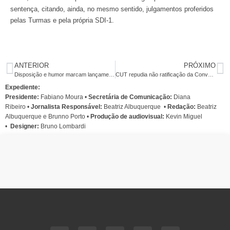
sentença, citando, ainda, no mesmo sentido, julgamentos proferidos
pelas Turmas e pela própria SDI-1.
ANTERIOR
PRÓXIMO
Disposição e humor marcam lançamento da Campanha Nacional dos Bancários
CUT repudia não ratificação da Convenção 158 em Comissão da Câmara
Expediente:
Presidente:
Fabiano Moura •
Secretária de Comunicação:
Diana
Ribeiro
•
Jornalista Responsável:
Beatriz Albuquerque
•
Redação:
Beatriz
Albuquerque e Brunno Porto •
Produção de audiovisual:
Kevin Miguel
•
Designer:
Bruno Lombardi