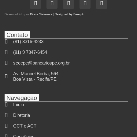
Desenvolvido por
Direta Sistemas
|
Designed by Freepik
.
Contato
(81) 3316-4233
(81) 9 7347-6454
seecpe@bancariospe.org.br
Av. Manoel Borba, 564
Boa Vista - Recife/PE
Navegação
Início
Diretoria
CCT e ACT
Convênios