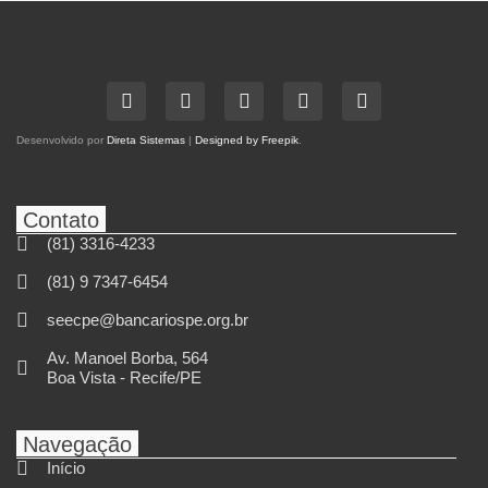
Desenvolvido por
Direta Sistemas
|
Designed by Freepik
.
Contato
(81) 3316-4233
(81) 9 7347-6454
seecpe@bancariospe.org.br
Av. Manoel Borba, 564
Boa Vista - Recife/PE
Navegação
Início