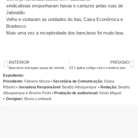
sindicalistas empunharam faixas e cartazes pelas ruas de
Jaboatão
Velho e visitaram as unidades do Itaú, Caixa Econômica e
Bradesco.
Mais uma vez a receptividade dos bancários foi muito boa.
ANTERIOR
PRÓXIMO
Bancários entregam pauta de reivindicações aos bancos nesta sexta
STJ aplica código civil e condena bancos em ações sobre contas correntes
Expediente:
Presidente:
Fabiano Moura •
Secretária de Comunicação:
Diana
Ribeiro
•
Jornalista Responsável:
Beatriz Albuquerque
•
Redação:
Beatriz
Albuquerque e Brunno Porto •
Produção de audiovisual:
Kevin Miguel
•
Designer:
Bruno Lombardi