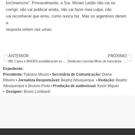
kirchnerismo”. Provavelmente, a Sra. Miriam Leitão não vai se
corrigir, não vai publicar errata, não vai fazer mea culpa, não
vai reconhecer que errou, como nunca faz. Mas os argentinos deram
a
resposta ontem nas urnas.
ANTERIOR
PRÓXIMO
BB, Caixa e BNDES estabilizaram economia após crise de 2008, confirma Ipea
Sindicato convida filhos de bancários a enviarem artes sobre folclore
Expediente:
Presidente:
Fabiano Moura •
Secretária de Comunicação:
Diana
Ribeiro
•
Jornalista Responsável:
Beatriz Albuquerque
•
Redação:
Beatriz
Albuquerque e Brunno Porto •
Produção de audiovisual:
Kevin Miguel
•
Designer:
Bruno Lombardi