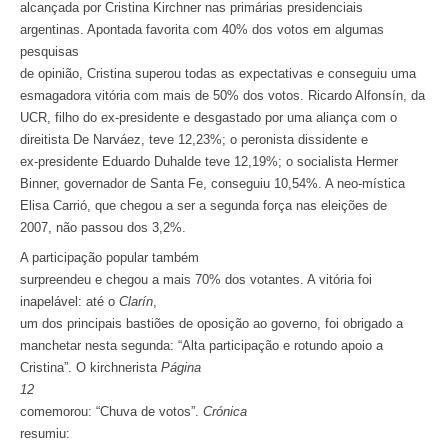
alcançada por Cristina Kirchner nas primárias presidenciais
argentinas. Apontada favorita com 40% dos votos em algumas
pesquisas
de opinião, Cristina superou todas as expectativas e conseguiu uma
esmagadora vitória com mais de 50% dos votos. Ricardo Alfonsín, da
UCR, filho do ex-presidente e desgastado por uma aliança com o
direitista De Narváez, teve 12,23%; o peronista dissidente e
ex-presidente Eduardo Duhalde teve 12,19%; o socialista Hermer
Binner, governador de Santa Fe, conseguiu 10,54%. A neo-mística
Elisa Carrió, que chegou a ser a segunda força nas eleições de
2007, não passou dos 3,2%.
A participação popular também
surpreendeu e chegou a mais 70% dos votantes. A vitória foi
inapelável: até o
Clarín
,
um dos principais bastiões de oposição ao governo, foi obrigado a
manchetar nesta segunda: “Alta participação e rotundo apoio a
Cristina”. O kirchnerista
Página
12
comemorou: “Chuva de votos”.
Crónica
resumiu: