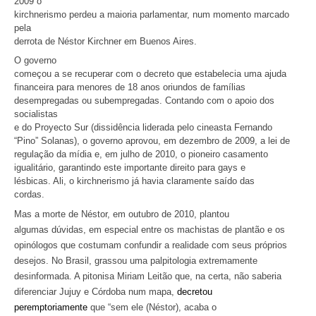
2009 o
kirchnerismo perdeu a maioria parlamentar, num momento marcado
pela
derrota de Néstor Kirchner em Buenos Aires.
O governo
começou a se recuperar com o decreto que estabelecia uma ajuda
financeira para menores de 18 anos oriundos de famílias
desempregadas ou subempregadas. Contando com o apoio dos
socialistas
e do Proyecto Sur (dissidência liderada pelo cineasta Fernando
“Pino” Solanas), o governo aprovou, em dezembro de 2009, a lei de
regulação da mídia e, em julho de 2010, o pioneiro casamento
igualitário, garantindo este importante direito para gays e
lésbicas. Ali, o kirchnerismo já havia claramente saído das
cordas.
Mas a morte de Néstor, em outubro de 2010, plantou
algumas dúvidas, em especial entre os machistas de plantão e os
opinólogos que costumam confundir a realidade com seus próprios
desejos. No Brasil, grassou uma palpitologia extremamente
desinformada. A pitonisa Miriam Leitão que, na certa, não saberia
diferenciar Jujuy e Córdoba num mapa,
decretou
peremptoriamente
que “sem ele (Néstor), acaba o