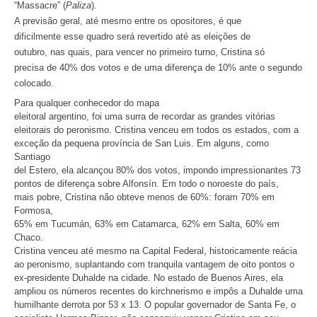
“Massacre” (
Paliza
).
A previsão geral, até mesmo entre os opositores, é que
dificilmente esse quadro será revertido até as eleições de
outubro, nas quais, para vencer no primeiro turno, Cristina só
precisa de 40% dos votos e de uma diferença de 10% ante o segundo
colocado.
Para qualquer conhecedor do mapa
eleitoral argentino, foi uma surra de recordar as grandes vitórias
eleitorais do peronismo. Cristina venceu em todos os estados, com a
exceção da pequena província de San Luis. Em alguns, como
Santiago
del Estero, ela alcançou 80% dos votos, impondo impressionantes 73
pontos de diferença sobre Alfonsín. Em todo o noroeste do país,
mais pobre, Cristina não obteve menos de 60%: foram 70% em
Formosa,
65% em Tucumán, 63% em Catamarca, 62% em Salta, 60% em
Chaco.
Cristina venceu até mesmo na Capital Federal, historicamente reácia
ao peronismo, suplantando com tranquila vantagem de oito pontos o
ex-presidente Duhalde na cidade. No estado de Buenos Aires, ela
ampliou os números recentes do kirchnerismo e impôs a Duhalde uma
humilhante derrota por 53 x 13. O popular governador de Santa Fe, o