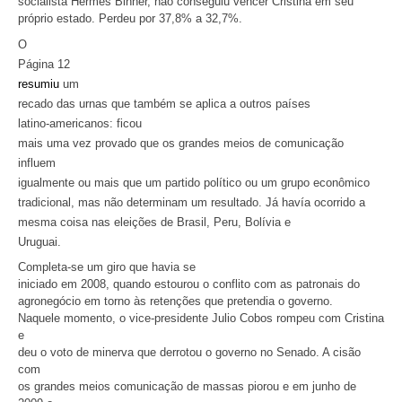
socialista Hermes Binner, não conseguiu vencer Cristina em seu
próprio estado. Perdeu por 37,8% a 32,7%.
O
Página 12
resumiu
um
recado das urnas que também se aplica a outros países
latino-americanos:
ficou
mais uma vez provado que os grandes meios de comunicação
influem
igualmente ou mais que um partido político ou um grupo econômico
tradicional, mas não determinam um resultado. Já havía ocorrido a
mesma coisa nas eleições de Brasil, Peru, Bolívia e
Uruguai.
Completa-se um giro que havia se
iniciado em 2008, quando estourou o conflito com as patronais do
agronegócio em torno às retenções que pretendia o governo.
Naquele momento, o vice-presidente Julio Cobos rompeu com Cristina
e
deu o voto de minerva que derrotou o governo no Senado. A cisão
com
os grandes meios comunicação de massas piorou e em junho de