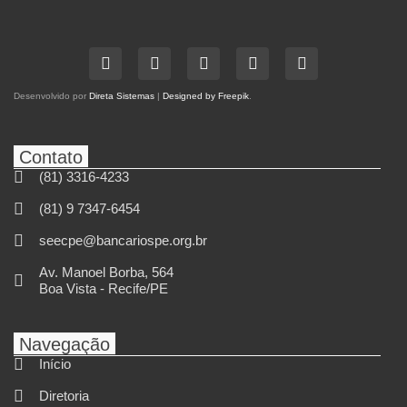
Desenvolvido por
Direta Sistemas
|
Designed by Freepik
.
Contato
(81) 3316-4233
(81) 9 7347-6454
seecpe@bancariospe.org.br
Av. Manoel Borba, 564
Boa Vista - Recife/PE
Navegação
Início
Diretoria