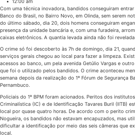
12:00 am
Com uma técnica inovadora, bandidos conseguiram entrar
Banco do Brasil, no Bairro Novo, em Olinda, sem serem not
do último sábado, dia 20, dois homens conseguiram engan
presença da unidade bancária e, com uma furadeira, arro
caixas eletrônicos. A quantia levada ainda não foi revelada
O crime só foi descoberto às 7h de domingo, dia 21, quand
serviços gerais chegou ao local para fazer a limpeza. Exis
acessos ao banco, um pela avenida Getúlio Vargas e outro 
que foi o utilizado pelos bandidos. O crime aconteceu me
semana depois da realização do 1º Fórum de Segurança B
Pernambuco.
Policiais do 1º BPM foram acionados. Peritos dos instituto
Criminalística (IC) e de Identificação Tavares Buril (IITB) e
local por quase quatro horas. De acordo com o perito crimi
Nogueira, os bandidos não estavam encapuzados, mas uti
dificultar a identificação por meio das seis câmeras que e
local.