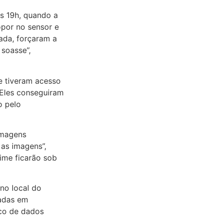
as 19h, quando a
opor no sensor e
ada, forçaram a
soasse”,
e tiveram acesso
Eles conseguiram
o pelo
imagens
as imagens”,
ime ficarão sob
no local do
sadas em
nco de dados