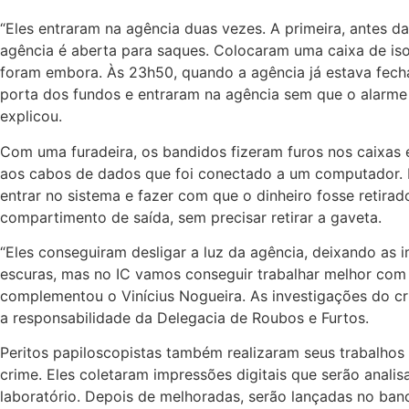
“Eles entraram na agência duas vezes. A primeira, antes d
agência é aberta para saques. Colocaram uma caixa de is
foram embora. Às 23h50, quando a agência já estava fech
porta dos fundos e entraram na agência sem que o alarme 
explicou.
Com uma furadeira, os bandidos fizeram furos nos caixas 
aos cabos de dados que foi conectado a um computador. 
entrar no sistema e fazer com que o dinheiro fosse retirad
compartimento de saída, sem precisar retirar a gaveta.
“Eles conseguiram desligar a luz da agência, deixando as 
escuras, mas no IC vamos conseguir trabalhar melhor com 
complementou o Vinícius No­gueira. As investigações do cr
a responsabilidade da Delegacia de Roubos e Furtos.
Peritos papiloscopistas também realizaram seus trabalhos 
crime. Eles coletaram impressões digitais que serão anali
laboratório. Depois de melhoradas, serão lançadas no ba