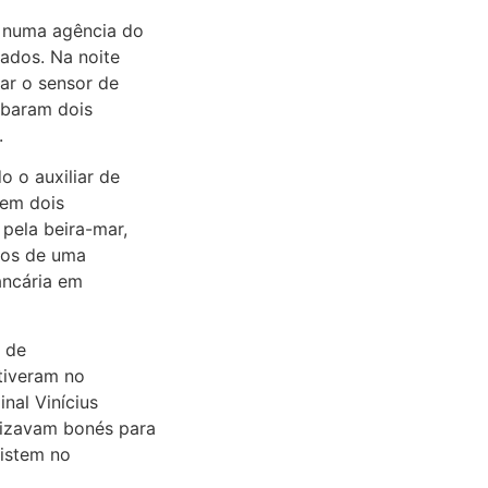
 numa agência do
ados. Na noite
ar o sensor de
mbaram dois
.
o o auxiliar de
tem dois
pela beira-mar,
nos de uma
ancária em
s de
stiveram no
nal Vinícius
lizavam bonés para
xistem no