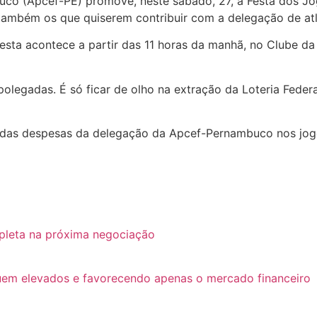
o (Apcef-PE) promove, neste sábado, 27, a Festa dos Jogo
e também os que quiserem contribuir com a delegação de a
ta acontece a partir das 11 horas da manhã, no Clube da 
egadas. É só ficar de olho na extração da Loteria Federal
e das despesas da delegação da Apcef-Pernambuco nos jog
pleta na próxima negociação
guem elevados e favorecendo apenas o mercado financeiro