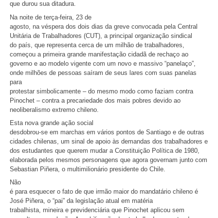
que durou sua ditadura.
Na noite de terça-feira, 23 de
agosto, na véspera dos dois dias da greve convocada pela Central
Unitária de Trabalhadores (CUT), a principal organização sindical
do país, que representa cerca de um milhão de trabalhadores,
começou a primeira grande manifestação cidadã de rechaço ao
governo e ao modelo vigente com um novo e massivo “panelaço”,
onde milhões de pessoas saíram de seus lares com suas panelas
para
protestar simbolicamente – do mesmo modo como faziam contra
Pinochet – contra a precariedade dos mais pobres devido ao
neoliberalismo extremo chileno.
Esta nova grande ação social
desdobrou-se em marchas em vários pontos de Santiago e de outras
cidades chilenas, um sinal de apoio às demandas dos trabalhadores e
dos estudantes que querem mudar a Constituição Política de 1980,
elaborada pelos mesmos personagens que agora governam junto com
Sebastian Piñera, o multimilionário presidente do Chile.
Não
é para esquecer o fato de que irmão maior do mandatário chileno é
José Piñera, o “pai” da legislação atual em matéria
trabalhista, mineira e previdenciária que Pinochet aplicou sem