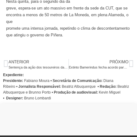
Nesta quinta, para o segundo dia da
greve, espera-se um ato massivo em frente da sede da CUT, que se
encontra a menos de 50 metros de La Moneda, em plena Alameda, o
que
promete uma intensa jornada, repetindo o clima de descontentamento
que atingiu o governo de Piñera.
ANTERIOR
PRÓXIMO
Sentença da ação dos tesoureiros da Caixa sai no dia 10 de novembro
Extinto Bamerindus fecha acordo para refinanciar dívida com Banco Central
Expediente:
Presidente:
Fabiano Moura •
Secretária de Comunicação:
Diana
Ribeiro
•
Jornalista Responsável:
Beatriz Albuquerque
•
Redação:
Beatriz
Albuquerque e Brunno Porto •
Produção de audiovisual:
Kevin Miguel
•
Designer:
Bruno Lombardi