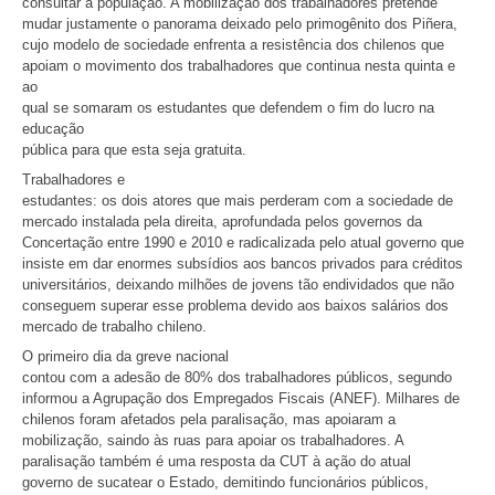
consultar a população. A mobilização dos trabalhadores pretende
mudar justamente o panorama deixado pelo primogênito dos Piñera,
cujo modelo de sociedade enfrenta a resistência dos chilenos que
apoiam o movimento dos trabalhadores que continua nesta quinta e
ao
qual se somaram os estudantes que defendem o fim do lucro na
educação
pública para que esta seja gratuita.
Trabalhadores e
estudantes: os dois atores que mais perderam com a sociedade de
mercado instalada pela direita, aprofundada pelos governos da
Concertação entre 1990 e 2010 e radicalizada pelo atual governo que
insiste em dar enormes subsídios aos bancos privados para créditos
universitários, deixando milhões de jovens tão endividados que não
conseguem superar esse problema devido aos baixos salários dos
mercado de trabalho chileno.
O primeiro dia da greve nacional
contou com a adesão de 80% dos trabalhadores públicos, segundo
informou a Agrupação dos Empregados Fiscais (ANEF). Milhares de
chilenos foram afetados pela paralisação, mas apoiaram a
mobilização, saindo às ruas para apoiar os trabalhadores. A
paralisação também é uma resposta da CUT à ação do atual
governo de sucatear o Estado, demitindo funcionários públicos,