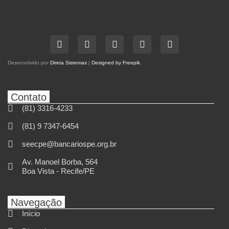
Desenvolvido por
Direta Sistemas
|
Designed by Freepik
.
Contato
(81) 3316-4233
(81) 9 7347-6454
seecpe@bancariospe.org.br
Av. Manoel Borba, 564
Boa Vista - Recife/PE
Navegação
Início