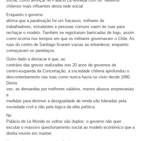
social, como almoçar no Palácio La Moneda com os “twiteiros”
chilenos mais influentes desta rede social.
Enquanto o governo
afirma que a paralisação foi um fracasso, milhares de
trabalhadores, estudantes e pessoas comuns saem às ruas para
rechaçar o modelo. Também se registraram barricadas de fogo, assim
como ocorria nos tempos em que os militares governavam o Chile. As
ruas do centro de Santiago ficaram vazias ao entardecer, enquanto
começavam os panelaços.
Outro dado a destacar é que, ao
contrário das greves realizadas nos 20 anos de governos de
centro-esquerda da Concertação, a sociedade chilena aprofundou o
descontentamento nas ruas como nunca havia se visto desde 1990.
Desta
vez, as demandas por melhores salários, menos abusos empresariais
e
medidas para diminuir a desigualdade de renda são lideradas pela
sociedade civil e não pela lógica da elite política.
No
Palácio de La Monde os vidros são duplos: o governo não quer
escutar o massivo questionamento social ao modelo econômico que a
direita insiste em manter.