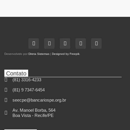
Desenvolvido por
Direta Sistemas
|
Designed by Freepik
.
Contato
(81) 3316-4233
(81) 9 7347-6454
seecpe@bancariospe.org.br
Av. Manoel Borba, 564
Boa Vista - Recife/PE