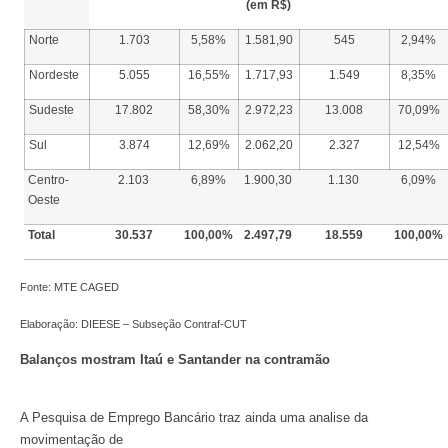
(em R$)
Norte
1.703
5,58%
1.581,90
545
2,94%
Nordeste
5.055
16,55%
1.717,93
1.549
8,35%
Sudeste
17.802
58,30%
2.972,23
13.008
70,09%
Sul
3.874
12,69%
2.062,20
2.327
12,54%
Centro-
2.103
6,89%
1.900,30
1.130
6,09%
Oeste
Total
30.537
100,00%
2.497,79
18.559
100,00%
Fonte: MTE CAGED
Elaboração: DIEESE – Subseção Contraf-CUT
Balanços mostram Itaú e Santander na contramão
A Pesquisa de Emprego Bancário traz ainda uma analise da
movimentação de