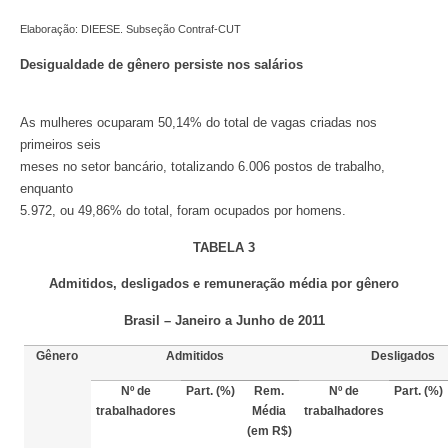
Elaboração: DIEESE. Subseção Contraf-CUT
Desigualdade de gênero persiste nos salários
As mulheres ocuparam 50,14% do total de vagas criadas nos
primeiros seis
meses no setor bancário, totalizando 6.006 postos de trabalho,
enquanto
5.972, ou 49,86% do total, foram ocupados por homens.
TABELA 3
Admitidos, desligados e remuneração média por gênero
Brasil – Janeiro a Junho de 2011
Gênero
Admitidos
Desligados
Nº de
Part. (%)
Rem.
Nº de
Part. (%)
trabalhadores
Média
trabalhadores
(em R$)