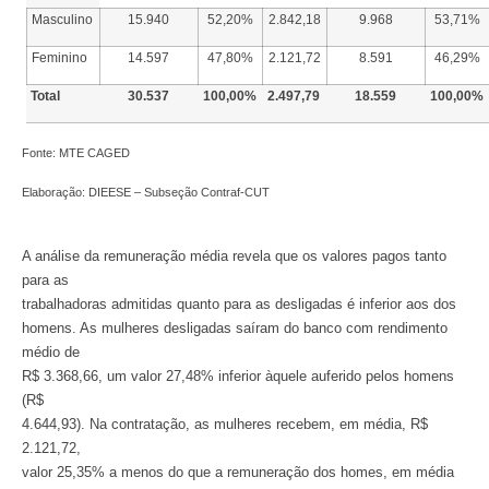
Masculino
15.940
52,20%
2.842,18
9.968
53,71%
Feminino
14.597
47,80%
2.121,72
8.591
46,29%
Total
30.537
100,00%
2.497,79
18.559
100,00%
Fonte: MTE CAGED
Elaboração: DIEESE – Subseção Contraf-CUT
A análise da remuneração média revela que os valores pagos tanto
para as
trabalhadoras admitidas quanto para as desligadas é inferior aos dos
homens. As mulheres desligadas saíram do banco com rendimento
médio de
R$ 3.368,66, um valor 27,48% inferior àquele auferido pelos homens
(R$
4.644,93). Na contratação, as mulheres recebem, em média, R$
2.121,72,
valor 25,35% a menos do que a remuneração dos homes, em média