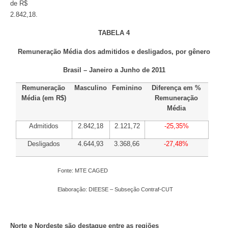
de R$
2.842,18.
TABELA 4
Remuneração Média dos admitidos e desligados, por gênero
Brasil – Janeiro a Junho de 2011
Remuneração
Masculino
Feminino
Diferença em %
Média (em R$)
Remuneração
Média
Admitidos
2.842,18
2.121,72
-25,35%
Desligados
4.644,93
3.368,66
-27,48%
Fonte: MTE CAGED
Elaboração: DIEESE – Subseção Contraf-CUT
Norte e Nordeste são destaque entre as regiões