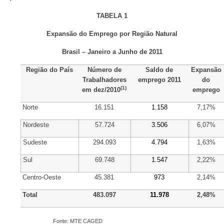
TABELA 1
Expansão do Emprego por Região Natural
Brasil – Janeiro a Junho de 2011
Região do País
Número de
Saldo de
Expansão
Trabalhadores
emprego 2011
do
(1)
em dez/2010
emprego
Norte
16.151
1.158
7,17%
Nordeste
57.724
3.506
6,07%
Sudeste
294.093
4.794
1,63%
Sul
69.748
1.547
2,22%
Centro-Oeste
45.381
973
2,14%
Total
483.097
11.978
2,48%
Fonte: MTE CAGED