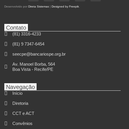
Desenvolvido por
Direta Sistemas
|
Designed by Freepik
.
Contato
(81) 3316-4233
(81) 9 7347-6454
seecpe@bancariospe.org.br
Av. Manoel Borba, 564
Boa Vista - Recife/PE
Navegação
Início
Diretoria
CCT e ACT
Convênios