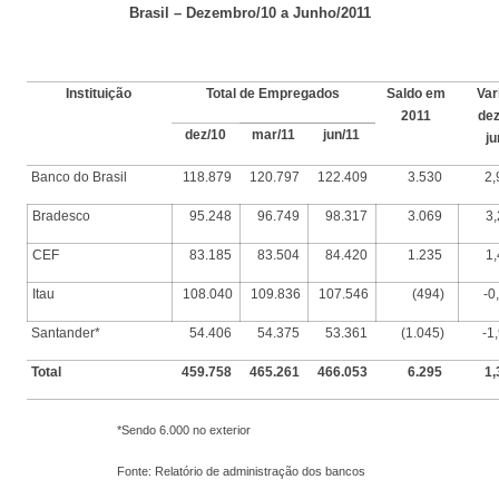
Brasil – Dezembro/10 a Junho/2011
Instituição
Total de Empregados
Saldo em
Var
2011
dez
dez/10
mar/11
jun/11
ju
Banco do Brasil
118.879
120.797
122.409
3.530
2
Bradesco
95.248
96.749
98.317
3.069
3
CEF
83.185
83.504
84.420
1.235
1
Itau
108.040
109.836
107.546
(494)
-0
Santander*
54.406
54.375
53.361
(1.045)
-1
Total
459.758
465.261
466.053
6.295
1
*Sendo 6.000 no exterior
Fonte: Relatório de administração dos bancos