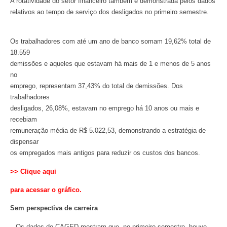
A rotatividade do setor financeiro também é demonstrada pelos dados
relativos ao tempo de serviço dos desligados no primeiro semestre.
Os trabalhadores com até um ano de banco somam 19,62% total de
18.559
demissões e aqueles que estavam há mais de 1 e menos de 5 anos
no
emprego, representam 37,43% do total de demissões. Dos
trabalhadores
desligados, 26,08%, estavam no emprego há 10 anos ou mais e
recebiam
remuneração média de R$ 5.022,53, demonstrando a estratégia de
dispensar
os empregados mais antigos para reduzir os custos dos bancos.
>> Clique aqui
para acessar o gráfico.
Sem perspectiva de carreira
– Os dados do CAGED mostram que, no primeiro semestre, houve