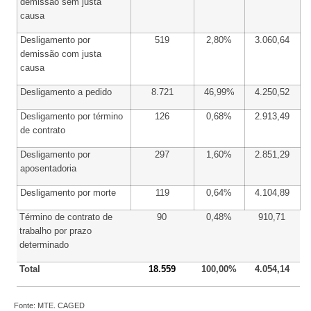
demissão sem justa
causa
Desligamento por
519
2,80%
3.060,64
demissão com justa
causa
Desligamento a pedido
8.721
46,99%
4.250,52
Desligamento por término
126
0,68%
2.913,49
de contrato
Desligamento por
297
1,60%
2.851,29
aposentadoria
Desligamento por morte
119
0,64%
4.104,89
Término de contrato de
90
0,48%
910,71
trabalho por prazo
determinado
Total
18.559
100,00%
4.054,14
Fonte: MTE. CAGED