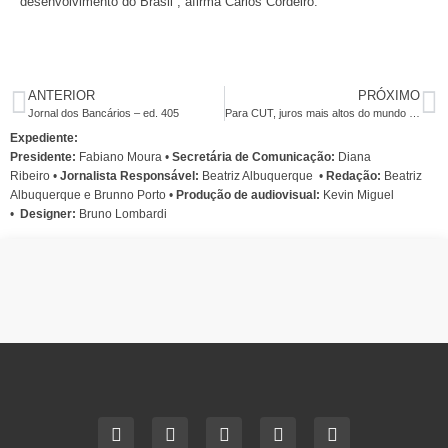
desenvolvimento do Brasil”, afirma Carlos Cordeiro.
ANTERIOR
PRÓXIMO
Jornal dos Bancários – ed. 405
Para CUT, juros mais altos do mundo engordam banqueiros e especuladores
Expediente:
Presidente:
Fabiano Moura •
Secretária de Comunicação:
Diana
Ribeiro
•
Jornalista Responsável:
Beatriz Albuquerque
•
Redação:
Beatriz
Albuquerque e Brunno Porto •
Produção de audiovisual:
Kevin Miguel
•
Designer:
Bruno Lombardi