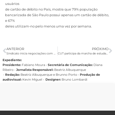
usuários
de cartão de débito no País, mostra que 79% população
bancarizada de São Paulo possui apenas um cartão de débito,
e 67%
deles utilizam-no pelo menos uma vez por semana.
ANTERIOR
PRÓXIMO
Sindicato inicia negociações com Caixa nesta sexta
CUT participa da marcha de estudantes da UNE pela educação em Brasília
Expediente:
Presidente:
Fabiano Moura •
Secretária de Comunicação:
Diana
Ribeiro
•
Jornalista Responsável:
Beatriz Albuquerque
•
Redação:
Beatriz Albuquerque e Brunno Porto •
Produção de
audiovisual:
Kevin Miguel •
Designer:
Bruno Lombardi