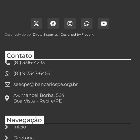
Desenvolvido por
Direta Sistemas
|
Designed by Freepik
.
Contato
(81) 3316-4233
(81) 9 7347-6454
seecpe@bancariospe.org.br
Av. Manoel Borba, 564
Boa Vista - Recife/PE
Navegação
Início
Diretoria