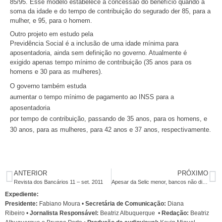
85/95. Esse modelo estabelece a concessão do benefício quando a
soma da idade e do tempo de contribuição do segurado der 85, para a
mulher, e 95, para o homem.
Outro projeto em estudo pela
Previdência Social é a inclusão de uma idade mínima para
aposentadoria, ainda sem definição no governo. Atualmente é
exigido apenas tempo mínimo de contribuição (35 anos para os
homens e 30 para as mulheres).
O governo também estuda
aumentar o tempo mínimo de pagamento ao INSS para a
aposentadoria
por tempo de contribuição, passando de 35 anos, para os homens, e
30 anos, para as mulheres, para 42 anos e 37 anos, respectivamente.
ANTERIOR
PRÓXIMO
Revista dos Bancários 11 – set. 2011
Apesar da Selic menor, bancos não diminuem taxa de juros
Expediente:
Presidente:
Fabiano Moura •
Secretária de Comunicação:
Diana
Ribeiro
•
Jornalista Responsável:
Beatriz Albuquerque
•
Redação:
Beatriz