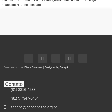
Albuquerque e Brunno Porto •
Produção de audiovisual:
Kevin Miguel
•
Designer:
Bruno Lombardi
Desenvolvido por
Direta Sistemas
|
Designed by Freepik
.
Contato
(81) 3316-4233
(81) 9 7347-6454
seecpe@bancariospe.org.br