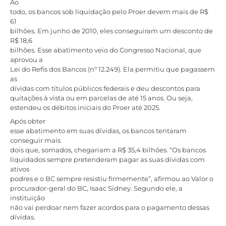
Ao
todo, os bancos sob liquidação pelo Proer devem mais de R$
61
bilhões. Em junho de 2010, eles conseguiram um desconto de
R$ 18,6
bilhões. Esse abatimento veio do Congresso Nacional, que
aprovou a
Lei do Refis dos Bancos (nº 12.249). Ela permitiu que pagassem
as
dívidas com títulos públicos federais e deu descontos para
quitações à vista ou em parcelas de até 15 anos. Ou seja,
estendeu os débitos iniciais do Proer até 2025.
Após obter
esse abatimento em suas dívidas, os bancos tentaram
conseguir mais
dois que, somados, chegariam a R$ 35,4 bilhões. “Os bancos
liquidados sempre pretenderam pagar as suas dívidas com
ativos
podres e o BC sempre resistiu firmemente”, afirmou ao Valor o
procurador-geral do BC, Isaac Sidney. Segundo ele, a
instituição
não vai perdoar nem fazer acordos para o pagamento dessas
dívidas.