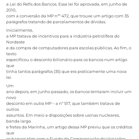
a Lei do Refis dos Bancos. Essa lei foi aprovada, em junho de
2010,
com a conversão da MP nºº 472, que trouxe um artigo com 35
parágrafos tratando de parcelamentos de dívidas.
Inicialmente,
a MP tratava de incentivos para a indústria petrolífera do
Nordeste
e da compra de computadores para escolas públicas. Ao fim, o
texto
especificou o desconto bilionário para os bancos num artigo
que
tinha tantos parágrafos (35) que era praticamente uma nova
lei.
Um
ano depois, em junho passado, os bancos tentaram incluir um
novo
desconto em outra MP – a nº 517, que também tratava de
outros
assuntos. Em meio a disposições sobre usinas nucleares,
banda larga
e fretes da Marinha, um artigo dessa MP previu que os créditos
que
os bancos têm com o Fundo de Compensação de Variações