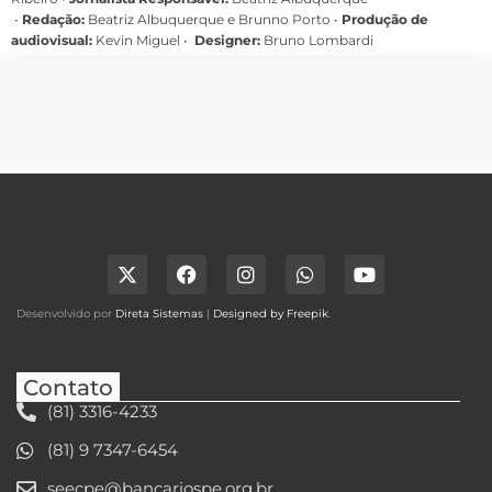
•
Redação:
Beatriz Albuquerque e Brunno Porto •
Produção de
audiovisual:
Kevin Miguel •
Designer:
Bruno Lombardi
Desenvolvido por
Direta Sistemas
|
Designed by Freepik
.
Contato
(81) 3316-4233
(81) 9 7347-6454
seecpe@bancariospe.org.br