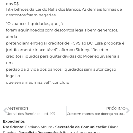
dos R$
18,4 bilhões da Lei do Refis dos Bancos. As demais formas de
descontos foram negadas.
“Os bancos liquidados, que já
foram aquinhoados com descontos legais bem generosos,
ainda
pretendiam entregar créditos de FCVS ao BC. Essa proposta é
juridicamente inaceitável”, afirmou Sidney. “Receber
créditos ilíquidos para quitar dívidas do Proer equivaleria a
um
perdão da dívida dos bancos liquidados sem autorização
legal, o
que seria inadmissível”, concluiu
ANTERIOR
PRÓXIMO
Jornal dos Bancários – ed. 407
Crescem mortes por doença no trabalho e caem mortes por acidente
Expediente:
Presidente:
Fabiano Moura •
Secretária de Comunicação:
Diana
Ribeiro
•
Jornalista Responsável:
Beatriz Albuquerque