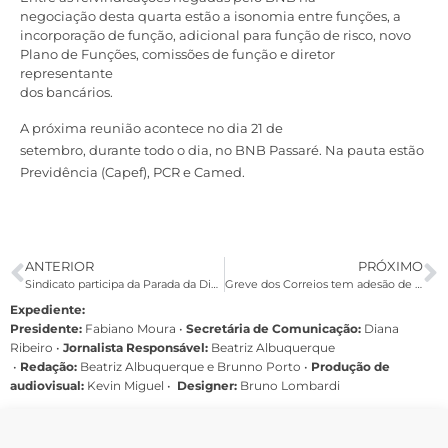
negociação desta quarta estão a isonomia entre funções, a
incorporação de função, adicional para função de risco, novo
Plano de Funções, comissões de função e diretor
representante
dos bancários.
A próxima reunião acontece no dia 21 de
setembro, durante todo o dia, no BNB Passaré. Na pauta estão
Previdência (Capef), PCR e Camed.
ANTERIOR
PRÓXIMO
Sindicato participa da Parada da Diversidade de Pernambuco neste domingo
Greve dos Correios tem adesão de todos os sindicatos
Expediente:
Presidente:
Fabiano Moura •
Secretária de Comunicação:
Diana
Ribeiro
•
Jornalista Responsável:
Beatriz Albuquerque
•
Redação:
Beatriz Albuquerque e Brunno Porto •
Produção de
audiovisual:
Kevin Miguel •
Designer:
Bruno Lombardi