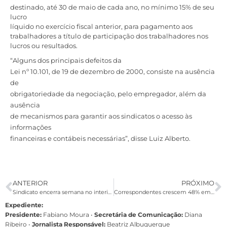
destinado, até 30 de maio de cada ano, no mínimo 15% de seu
lucro
líquido no exercício fiscal anterior, para pagamento aos
trabalhadores a título de participação dos trabalhadores nos
lucros ou resultados.
“Alguns dos principais defeitos da
Lei nº 10.101, de 19 de dezembro de 2000, consiste na ausência
de
obrigatoriedade da negociação, pelo empregador, além da
ausência
de mecanismos para garantir aos sindicatos o acesso às
informações
financeiras e contábeis necessárias”, disse Luiz Alberto.
ANTERIOR
PRÓXIMO
Sindicato encerra semana no interior após visitar 40 agências em 10 cidades
Correspondentes crescem 48% em sete anos e precarizam atendimento
Expediente:
Presidente:
Fabiano Moura •
Secretária de Comunicação:
Diana
Ribeiro
•
Jornalista Responsável:
Beatriz Albuquerque