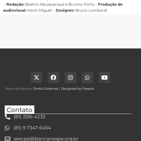
•
Redação:
Beatriz Albuquerque e Brunno Porto •
Produção de
audiovisual:
Kevin Miguel •
Designer:
Bruno Lombardi
Desenvolvido por
Direta Sistemas
|
Designed by Freepik
.
Contato
(81) 3316-4233
(81) 9 7347-6454
seecpe@bancariospe.org.br