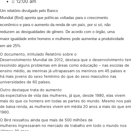
12:00 am
Um relatório divulgado pelo Banco
Mundial (Bird) aponta que políticas voltadas para o crescimento
econômico e para o aumento da renda de um país, por si só, não
reduzem as desigualdades de gênero. De acordo com o órgão, uma
maior igualdade entre homens e mulheres pode aumentar a produtividade
em até 25%.
O documento, intitulado Relatório sobre o
Desenvolvimento Mundial de 2012, destaca que o desenvolvimento te
resolvido alguns problemas em áreas como educação – nas escolas de
ensino médio, as meninas já ultrapassam os meninos em 45 países e
há mais jovens do sexo feminino do que do sexo masculino nas
universidades de 60 países.
Outro destaque trata do aumento
da expectativa de vida das mulheres, já que, desde 1980, elas vivem
mais do que os homens em todas as partes do mundo. Mesmo nos paí
de baixa renda, as mulheres vivem em média 20 anos a mais do que em
1960.
O Bird ressaltou ainda que mais de 500 milhões de
mulheres ingressaram no mercado de trabalho em todo o mundo nos
últimos 30 anos.