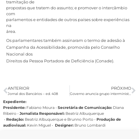
tramitação de
propostas que tratem do assunto; e promover o intercâmbio
com
parlamentos e entidades de outros países sobre experiências
na
área.
Os parlamentares também assinaram o termo de adesão à
Campanha da Acessibilidade, promovida pelo Conselho
Nacional dos
Direitos da Pessoa Portadora de Deficiência (Conade).
ANTERIOR
PRÓXIMO
Jornal dos Bancários – ed. 408
Governo anuncia grupo interministerial sobre perícias em audiência na Câmara
Expediente:
Presidente:
Fabiano Moura •
Secretária de Comunicação:
Diana
Ribeiro
•
Jornalista Responsável:
Beatriz Albuquerque
•
Redação:
Beatriz Albuquerque e Brunno Porto •
Produção de
audiovisual:
Kevin Miguel •
Designer:
Bruno Lombardi