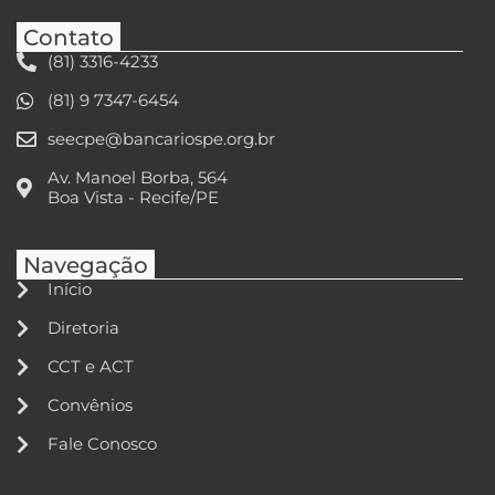
Contato
(81) 3316-4233
(81) 9 7347-6454
seecpe@bancariospe.org.br
Av. Manoel Borba, 564
Boa Vista - Recife/PE
Navegação
Início
Diretoria
CCT e ACT
Convênios
Fale Conosco