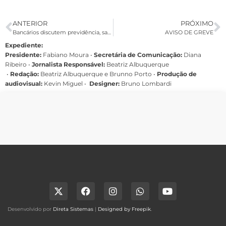
ANTERIOR
PRÓXIMO
Bancários discutem previdência, saúde e revisão do PCR com BNB
AVISO DE GREVE
Expediente:
Presidente:
Fabiano Moura •
Secretária de Comunicação:
Diana
Ribeiro
•
Jornalista Responsável:
Beatriz Albuquerque
•
Redação:
Beatriz Albuquerque e Brunno Porto •
Produção de
audiovisual:
Kevin Miguel •
Designer:
Bruno Lombardi
Desenvolvido por
Direta Sistemas
|
Designed by Freepik
.