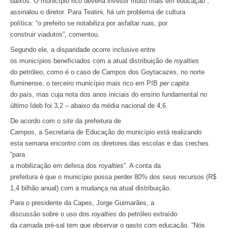
baixos. O município rico deveria investir muito mais em educação”,
assinalou o diretor. Para Teatini, há um problema de cultura
política: “o prefeito se notabiliza por asfaltar ruas, por
construir viadutos”, comentou.
Segundo ele, a disparidade ocorre inclusive entre
os municípios beneficiados com a atual distribuição de
royalties
do petróleo, como é o caso de Campos dos Goytacazes, no norte
fluminense, o terceiro município mais rico em PIB
per capita
do país, mas cuja nota dos anos iniciais do ensino fundamental no
último Ideb foi 3,2 – abaixo da média nacional de 4,6.
De acordo com o
site
da prefeitura de
Campos, a Secretaria de Educação do município está realizando
esta semana encontro com os diretores das escolas e das creches
“para
a mobilização em defesa dos
royalties
”. A conta da
prefeitura é que o município possa perder 80% dos seus recursos (R$
1,4 bilhão anual) com a mudança na atual distribuição.
Para o presidente da Capes, Jorge Guimarães, a
discussão sobre o uso dos
royalties
do petróleo extraído
da camada pré-sal tem que observar o gasto com educação. “Nós