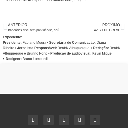
ANTERIOR
PRÓXIMO
Bancários discutem previdência, saúde e revisão do PCR com BNB
AVISO DE GREVE
Expediente:
Presidente:
Fabiano Moura •
Secretária de Comunicação:
Diana
Ribeiro
•
Jornalista Responsável:
Beatriz Albuquerque
•
Redação:
Beatriz
Albuquerque e Brunno Porto •
Produção de audiovisual:
Kevin Miguel
•
Designer:
Bruno Lombardi