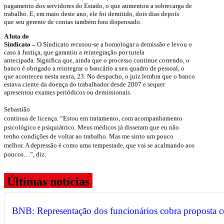
pagamento dos servidores do Estado, o que aumentou a sobrecarga de
trabalho. E, em maio deste ano, ele foi demitido, dois dias depois
que seu gerente de contas também fora dispensado.
A luta do
Sindicato –
O Sindicato recusou-se a homologar a demissão e levou o
caso à Justiça, que garantiu a reintegração por tutela
antecipada. Significa que, ainda que o processo continue correndo, o
banco é obrigado a reintegrar o bancário a seu quadro de pessoal, o
que aconteceu nesta sexta, 23. No despacho, o juiz lembra que o banco
estava ciente da doença do trabalhador desde 2007 e sequer
apresentou exames periódicos ou demissionais.
Sebastião
continua de licença. “Estou em tratamento, com acompanhamento
psicológico e psiquiátrico. Meus médicos já disseram que eu não
tenho condições de voltar ao trabalho. Mas me sinto um pouco
melhor. A depressão é como uma tempestade, que vai se acalmando aos
poucos…”, diz.
Últimas notícias
BNB: Representação dos funcionários cobra proposta 