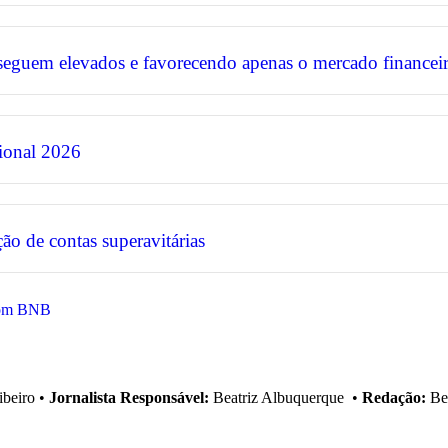
 seguem elevados e favorecendo apenas o mercado financei
ional 2026
ão de contas superavitárias
 com BNB
ibeiro
•
Jornalista Responsável:
Beatriz Albuquerque
•
Redação:
Bea