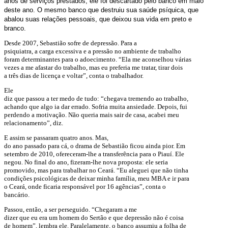
anos de serviços prestados, ele foi descartado pelo banco em maio
deste ano. O mesmo banco que destruiu sua saúde psíquica, que
abalou suas relações pessoais, que deixou sua vida em preto e
branco.
Desde 2007, Sebastião sofre de depressão. Para a
psiquiatra, a carga excessiva e a pressão no ambiente de trabalho
foram determinantes para o adoecimento. “Ela me aconselhou várias
vezes a me afastar do trabalho, mas eu preferia me tratar, tirar dois
a três dias de licença e voltar”, conta o trabalhador.
Ele
diz que passou a ter medo de tudo: “chegava tremendo ao trabalho,
achando que algo ia dar errado. Sofria muita ansiedade. Depois, fui
perdendo a motivação. Não queria mais sair de casa, acabei meu
relacionamento”, diz.
E assim se passaram quatro anos. Mas,
do ano passado para cá, o drama de Sebastião ficou ainda pior. Em
setembro de 2010, ofereceram-lhe a transferência para o Piauí. Ele
negou. No final do ano, fizeram-lhe nova proposta: ele seria
promovido, mas para trabalhar no Ceará. “Eu aleguei que não tinha
condições psicológicas de deixar minha família, meu MBA e ir para
o Ceará, onde ficaria responsável por 16 agências”, conta o
bancário.
Passou, então, a ser perseguido. “Chegaram a me
dizer que eu era um homem do Sertão e que depressão não é coisa
de homem”, lembra ele. Paralelamente, o banco assumiu a folha de