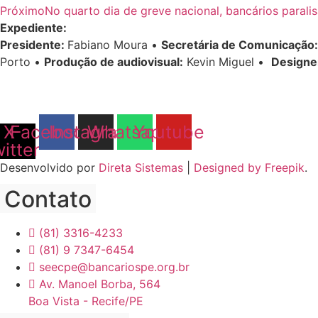
Próximo
No quarto dia de greve nacional, bancários parali
Expediente:
Presidente:
Fabiano Moura •
Secretária de Comunicação:
Porto •
Produção de audiovisual:
Kevin Miguel •
Designe
X-
Facebook
Instagram
Whatsapp
Youtube
witter
Desenvolvido por
Direta Sistemas
|
Designed by Freepik
.
Contato
(81) 3316-4233
(81) 9 7347-6454
seecpe@bancariospe.org.br
Av. Manoel Borba, 564
Boa Vista - Recife/PE