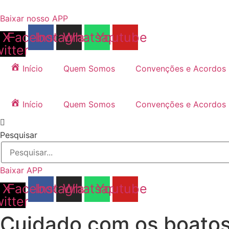
Ir
para
Baixar nosso APP
o
X-
Facebook
Instagram
Whatsapp
Youtube
conteúdo
witter
Início
Quem Somos
Convenções e Acordos
Início
Quem Somos
Convenções e Acordos
Pesquisar
Baixar APP
X-
Facebook
Instagram
Whatsapp
Youtube
witter
Cuidado com os boatos