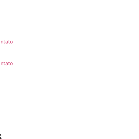
ntato
ntato
s