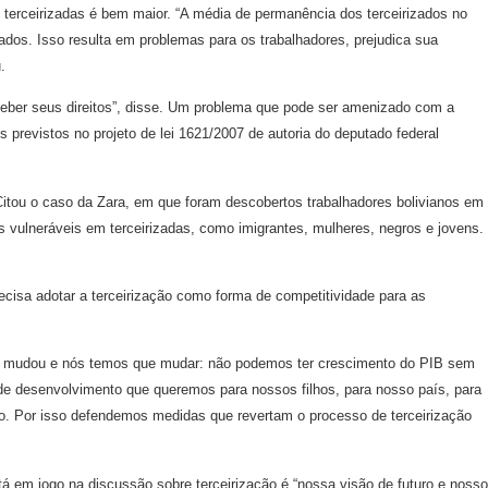
erceirizadas é bem maior. “A média de permanência dos terceirizados no
ados. Isso resulta em problemas para os trabalhadores, prejudica sua
.
eceber seus direitos”, disse. Um problema que pode ser amenizado com a
 previstos no projeto de lei 1621/2007 de autoria do deputado federal
Citou o caso da Zara, em que foram descobertos trabalhadores bolivianos em
 vulneráveis em terceirizadas, como imigrantes, mulheres, negros e jovens.
ecisa adotar a terceirização como forma de competitividade para as
do mudou e nós temos que mudar: não podemos ter crescimento do PIB sem
 de desenvolvimento que queremos para nossos filhos, para nosso país, para
o. Por isso defendemos medidas que revertam o processo de terceirização
á em jogo na discussão sobre terceirização é “nossa visão de futuro e nosso