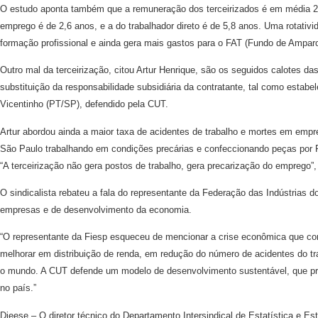
O estudo aponta também que a remuneração dos terceirizados é em média 27
emprego é de 2,6 anos, e a do trabalhador direto é de 5,8 anos. Uma rotativ
formação profissional e ainda gera mais gastos para o FAT (Fundo de Ampar
Outro mal da terceirização, citou Artur Henrique, são os seguidos calotes 
substituição da responsabilidade subsidiária da contratante, tal como estabe
Vicentinho (PT/SP), defendido pela CUT.
Artur abordou ainda a maior taxa de acidentes de trabalho e mortes em empr
São Paulo trabalhando em condições precárias e confeccionando peças por R
“A terceirização não gera postos de trabalho, gera precarização do emprego”,
O sindicalista rebateu a fala do representante da Federação das Indústrias
empresas e de desenvolvimento da economia.
“O representante da Fiesp esqueceu de mencionar a crise econômica que c
melhorar em distribuição de renda, em redução do número de acidentes do tr
o mundo. A CUT defende um modelo de desenvolvimento sustentável, que pro
no país.”
Dieese – O diretor técnico do Departamento Intersindical de Estatística e 