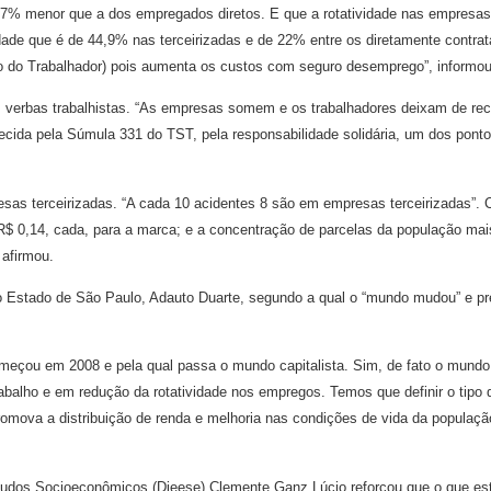
% menor que a dos empregados diretos. E que a rotatividade nas empresas t
idade que é de 44,9% nas terceirizadas e de 22% entre os diretamente contrat
o do Trabalhador) pois aumenta os custos com seguro desemprego”, informou
das verbas trabalhistas. “As empresas somem e os trabalhadores deixam de r
lecida pela Súmula 331 do TST, pela responsabilidade solidária, um dos pontos
esas terceirizadas. “A cada 10 acidentes 8 são em empresas terceirizadas”. 
$ 0,14, cada, para a marca; e a concentração de parcelas da população mais
 afirmou.
 do Estado de São Paulo, Adauto Duarte, segundo a qual o “mundo mudou” e pr
omeçou em 2008 e pela qual passa o mundo capitalista. Sim, de fato o mun
abalho e em redução da rotatividade nos empregos. Temos que definir o tipo
mova a distribuição de renda e melhoria nas condições de vida da populaçã
Estudos Socioeconômicos (Dieese) Clemente Ganz Lúcio reforçou que o que est