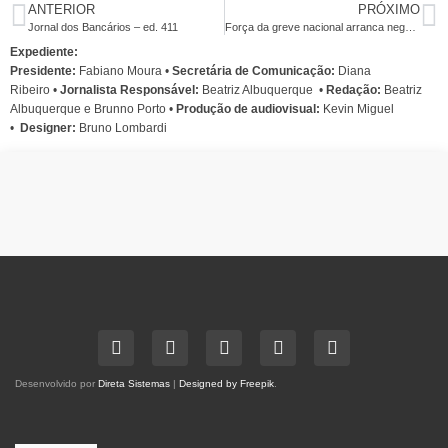
ANTERIOR
PRÓXIMO
Jornal dos Bancários – ed. 411
Força da greve nacional arranca negociação com Fenaban nesta quinta
Expediente:
Presidente:
Fabiano Moura •
Secretária de Comunicação:
Diana
Ribeiro
•
Jornalista Responsável:
Beatriz Albuquerque
•
Redação:
Beatriz
Albuquerque e Brunno Porto •
Produção de audiovisual:
Kevin Miguel
•
Designer:
Bruno Lombardi
Desenvolvido por
Direta Sistemas
|
Designed by Freepik
.