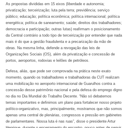
As propostas divididas em 15 eixos (liberdade e autonomia;
privatização; terceirização; luta pela terra; previdência; serviço
público; educação; política econômica; política internacional; política
energética; política de saneamento; saúde; direitos dos trabalhadores;
democracia e participação; outras lutas) reafirmam o posicionamento
da Central contrário a todo tipo de terceirização por entender que nada
mais é do que a gestão fraudulenta e a precarização da mão de
obras. Na mesma linha, defende a revogação das leis de
Organizações Sociais (OS), além da privatização e concessão de
portos, aeroportos, rodovias e leilões de petróleos.
Defesa, aliás, que pode ser comprovada na prática neste exato
momento, quando os trabalhadores e trabalhadoras da CUT realizam
uma mobilização no aeroporto internacional de Guarulhos contra a
concessão desse patrimônio nacional e pela defesa do emprego digno
no dia no Dia Mundial do Trabalho Decente. “Não só debatemos
temas importantes e definimos um plano para fortalecer nosso projeto
político-organizativo, mas, principalmente, mostramos que não somos
apenas uma central de plenárias, congressos e pressão em gabinetes
de parlamentares. Nossa luta é nas ruas”, disse o presidente Artur
Henrique, durante o encerramento do encontro, pouco antes de seguir