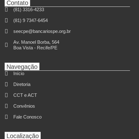
Contato
(81) 3316-4233
(81) 9 7347-6454
seecpe@bancariospe.org.br
Av. Manoel Borba, 564
Boa Vista - Recife/PE
Navegação
Início
Diretoria
CCT e ACT
Convênios
Fale Conosco
Localização