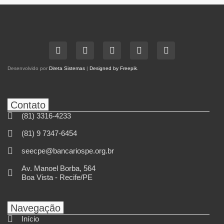
Desenvolvido por
Direta Sistemas
|
Designed by Freepik
.
Contato
(81) 3316-4233
(81) 9 7347-6454
seecpe@bancariospe.org.br
Av. Manoel Borba, 564
Boa Vista - Recife/PE
Navegação
Início