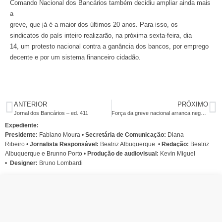
Comando Nacional dos Bancários também decidiu ampliar ainda mais
a
greve, que já é a maior dos últimos 20 anos. Para isso, os
sindicatos do país inteiro realizarão, na próxima sexta-feira, dia
14, um protesto nacional contra a ganância dos bancos, por emprego
decente e por um sistema financeiro cidadão.
ANTERIOR
PRÓXIMO
Jornal dos Bancários – ed. 411
Força da greve nacional arranca negociação com Fenaban nesta quinta
Expediente:
Presidente:
Fabiano Moura •
Secretária de Comunicação:
Diana
Ribeiro
•
Jornalista Responsável:
Beatriz Albuquerque
•
Redação:
Beatriz
Albuquerque e Brunno Porto •
Produção de audiovisual:
Kevin Miguel
•
Designer:
Bruno Lombardi