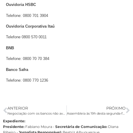
Ouvidoria HSBC
Telefone: 0800 701 3904
Ouvidoria Corporativa Itaú
Telefone 0800 570 0011
BNB
Telefone: 0800 70 70 384
Banco Safra
Telefone: 0800 770 1236
ANTERIOR
PRÓXIMO
Negociação com os bancos não avança e prossegue nesta sexta-feira
Assembleia às 19h desta segunda-feira decide sobre acordos e greve
Expediente:
Presidente:
Fabiano Moura •
Secretária de Comunicação:
Diana
Ribeiro
•
Jornalista Responsável:
Beatriz Albuquerque