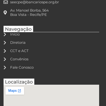
seecpe@bancariospe.org.br
Av. Manoel Borba, 564
Boa Vista - Recife/PE
Navegação
Início
Diretoria
CCT e ACT
Convênios
Fale Conosco
Localização