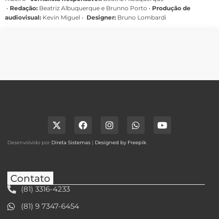
•
Redação:
Beatriz Albuquerque e Brunno Porto •
Produção de
audiovisual:
Kevin Miguel •
Designer:
Bruno Lombardi
Desenvolvido por
Direta Sistemas
|
Designed by Freepik
.
Contato
(81) 3316-4233
(81) 9 7347-6454