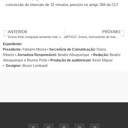
concessão do intervalo de 15 minutos previsto no artigo 384 da CLT.
ANTERIOR
PRÓXIMO
Greve forte conquista aumento real, valorização do piso e PLR maior
ARTIGO: Greve, instrumento de transformação social
Expediente:
Presidente:
Fabiano Moura •
Secretária de Comunicação:
Diana
Ribeiro
•
Jornalista Responsável:
Beatriz Albuquerque
•
Redação:
Beatriz
Albuquerque e Brunno Porto •
Produção de audiovisual:
Kevin Miguel
•
Designer:
Bruno Lombardi