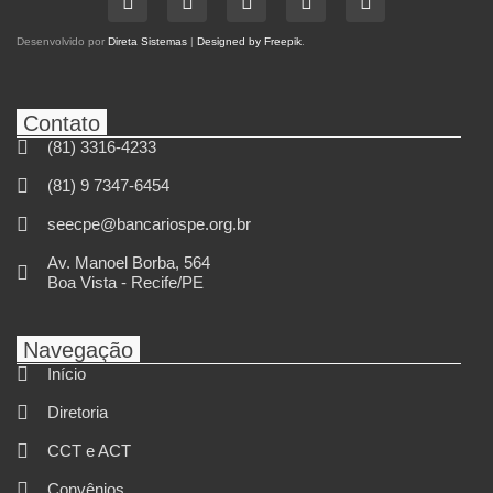
Desenvolvido por
Direta Sistemas
|
Designed by Freepik
.
Contato
(81) 3316-4233
(81) 9 7347-6454
seecpe@bancariospe.org.br
Av. Manoel Borba, 564
Boa Vista - Recife/PE
Navegação
Início
Diretoria
CCT e ACT
Convênios