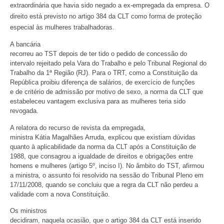
extraordinária que havia sido negado a ex-empregada da empresa. O
direito está previsto no artigo 384 da CLT como forma de proteção
especial às mulheres trabalhadoras.
A bancária
recorreu ao TST depois de ter tido o pedido de concessão do
intervalo rejeitado pela Vara do Trabalho e pelo Tribunal Regional do
Trabalho da 1ª Região (RJ). Para o TRT, como a Constituição da
República proibiu diferença de salários, de exercício de funções
e de critério de admissão por motivo de sexo, a norma da CLT que
estabeleceu vantagem exclusiva para as mulheres teria sido
revogada.
A relatora do recurso de revista da empregada,
ministra Kátia Magalhães Arruda, explicou que existiam dúvidas
quanto à aplicabilidade da norma da CLT após a Constituição de
1988, que consagrou a igualdade de direitos e obrigações entre
homens e mulheres (artigo 5º, inciso I). No âmbito do TST, afirmou
a ministra, o assunto foi resolvido na sessão do Tribunal Pleno em
17/11/2008, quando se concluiu que a regra da CLT não perdeu a
validade com a nova Constituição.
Os ministros
decidiram, naquela ocasião, que o artigo 384 da CLT está inserido