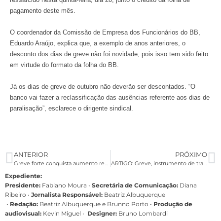
pagamento deste mês.
O coordenador da Comissão de Empresa dos Funcionários do BB,
Eduardo Araújo, explica que, a exemplo de anos anteriores, o
desconto dos dias de greve não foi novidade, pois isso tem sido feito
em virtude do formato da folha do BB.
Já os dias de greve de outubro não deverão ser descontados. “O
banco vai fazer a reclassificação das ausências referente aos dias de
paralisação”, esclarece o dirigente sindical.
ANTERIOR
PRÓXIMO
Greve forte conquista aumento real, valorização do piso e PLR maior
ARTIGO: Greve, instrumento de transformação social
Expediente:
Presidente:
Fabiano Moura •
Secretária de Comunicação:
Diana
Ribeiro
•
Jornalista Responsável:
Beatriz Albuquerque
•
Redação:
Beatriz Albuquerque e Brunno Porto •
Produção de
audiovisual:
Kevin Miguel •
Designer:
Bruno Lombardi