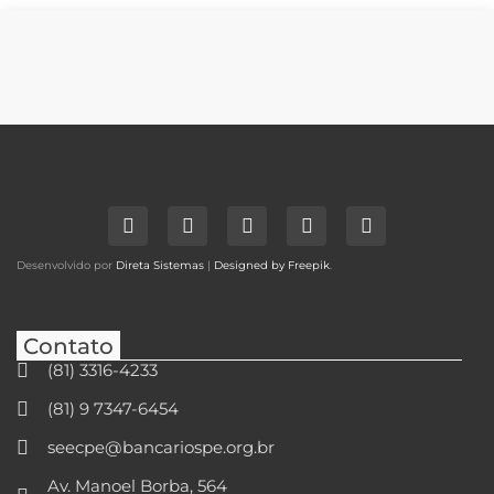
Desenvolvido por
Direta Sistemas
|
Designed by Freepik
.
Contato
(81) 3316-4233
(81) 9 7347-6454
seecpe@bancariospe.org.br
Av. Manoel Borba, 564