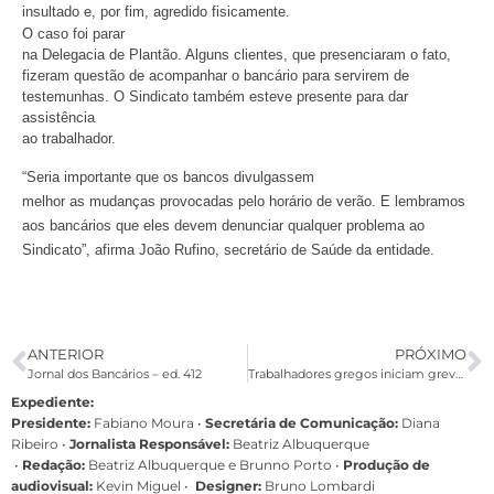
insultado e, por fim, agredido fisicamente.
O caso foi parar
na Delegacia de Plantão. Alguns clientes, que presenciaram o fato,
fizeram questão de acompanhar o bancário para servirem de
testemunhas. O Sindicato também esteve presente para dar
assistência
ao trabalhador.
“Seria importante que os bancos divulgassem
melhor as mudanças provocadas pelo horário de verão. E lembramos
aos bancários que eles devem denunciar qualquer problema ao
Sindicato”, afirma João Rufino, secretário de Saúde da entidade.
ANTERIOR
PRÓXIMO
Jornal dos Bancários – ed. 412
Trabalhadores gregos iniciam greve geral contra redução de gastos públicos
Expediente:
Presidente:
Fabiano Moura •
Secretária de Comunicação:
Diana
Ribeiro
•
Jornalista Responsável:
Beatriz Albuquerque
•
Redação:
Beatriz Albuquerque e Brunno Porto •
Produção de
audiovisual:
Kevin Miguel •
Designer:
Bruno Lombardi