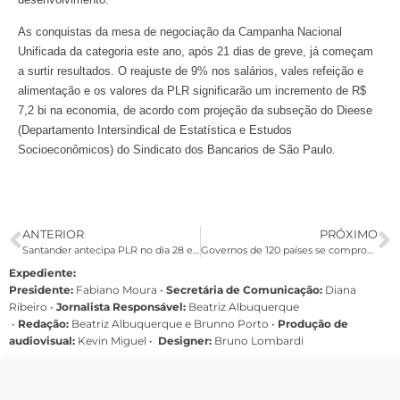
As conquistas da mesa de negociação da Campanha Nacional
Unificada da categoria este ano, após 21 dias de greve, já começam
a surtir resultados. O reajuste de 9% nos salários, vales refeição e
alimentação e os valores da PLR significarão um incremento de R$
7,2 bi na economia, de acordo com projeção da subseção do Dieese
(Departamento Intersindical de Estatística e Estudos
Socioeconômicos) do Sindicato dos Bancarios de São Paulo.
ANTERIOR
PRÓXIMO
Santander antecipa PLR no dia 28 e paga diferenças no dia 18 de novembro
Governos de 120 países se comprometem a manter investimentos sociais
Expediente:
Presidente:
Fabiano Moura •
Secretária de Comunicação:
Diana
Ribeiro
•
Jornalista Responsável:
Beatriz Albuquerque
•
Redação:
Beatriz Albuquerque e Brunno Porto •
Produção de
audiovisual:
Kevin Miguel •
Designer:
Bruno Lombardi