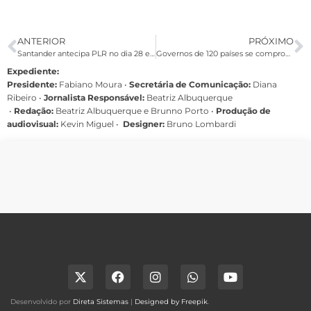
ANTERIOR
PRÓXIMO
Santander antecipa PLR no dia 28 e paga diferenças no dia 18 de novembro
Governos de 120 países se comprometem a manter investimentos sociais
Expediente:
Presidente:
Fabiano Moura •
Secretária de Comunicação:
Diana
Ribeiro
•
Jornalista Responsável:
Beatriz Albuquerque
•
Redação:
Beatriz Albuquerque e Brunno Porto •
Produção de
audiovisual:
Kevin Miguel •
Designer:
Bruno Lombardi
Desenvolvido por
Direta Sistemas
|
Designed by Freepik
.