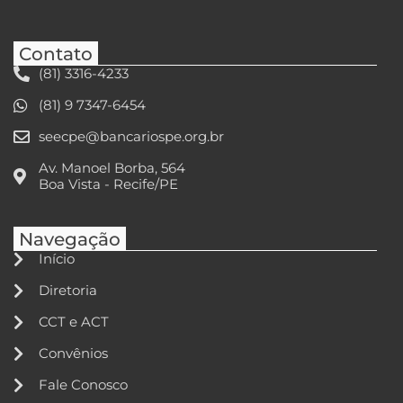
Contato
(81) 3316-4233
(81) 9 7347-6454
seecpe@bancariospe.org.br
Av. Manoel Borba, 564
Boa Vista - Recife/PE
Navegação
Início
Diretoria
CCT e ACT
Convênios
Fale Conosco