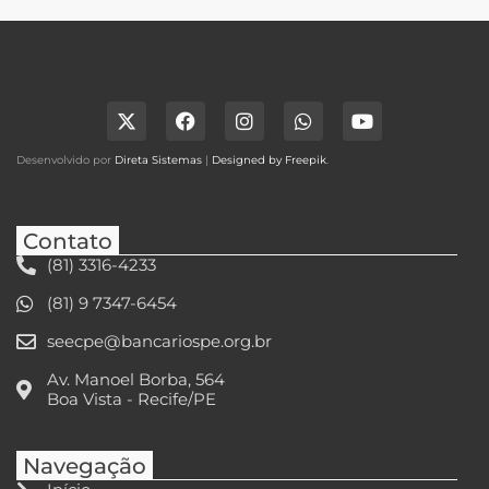
Desenvolvido por
Direta Sistemas
|
Designed by Freepik
.
Contato
(81) 3316-4233
(81) 9 7347-6454
seecpe@bancariospe.org.br
Av. Manoel Borba, 564
Boa Vista - Recife/PE
Navegação