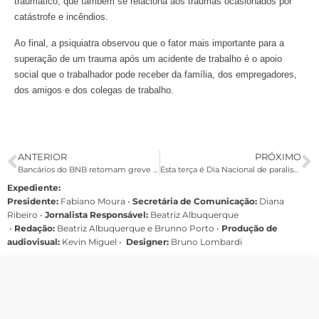
traumático, que também se relaciona aos traumas ocasionados por
catástrofe e incêndios.
Ao final, a psiquiatra observou que o fator mais importante para a
superação de um trauma após um acidente de trabalho é o apoio
social que o trabalhador pode receber da família, dos empregadores,
dos amigos e dos colegas de trabalho.
ANTERIOR
PRÓXIMO
Bancários do BNB retomam greve em Pernambuco
Esta terça é Dia Nacional de paralisação em defesa do SUS
Expediente:
Presidente:
Fabiano Moura •
Secretária de Comunicação:
Diana
Ribeiro
•
Jornalista Responsável:
Beatriz Albuquerque
•
Redação:
Beatriz Albuquerque e Brunno Porto •
Produção de
audiovisual:
Kevin Miguel •
Designer:
Bruno Lombardi