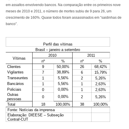
em assaltos envolvendo bancos. Na comparação entre os primeiros nove
meses de 2010 e 2011, o número de mortes subiu de 9 para 26, um
crescimento de 160%. Quase todos foram assassinados em “saidinhas de
banco”.
Perfil das vítimas
Brasil – janeiro a setembro
2010
2011
Vítimas
nº
%
nº
%
Clientes
9
50,00%
26
68,42%
Vigilantes
38,89%
7
6
15,79%
Transeuntes
5,56%
1
2
5,26%
Bancários
5,56%
1
1
2,63%
Policiais
0,00%
0
1
2,63%
Outras
0,00%
0
2
5,26%
pessoas
Total
18
100,00%
38
100,00%
Fonte: Notícias da imprensa
Elaboração: DIEESE – Subseção
Contraf-CUT