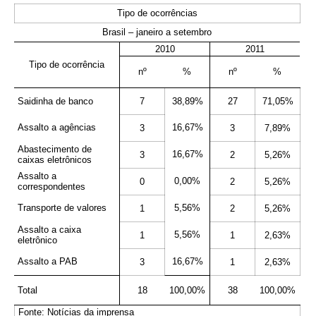
Tipo de ocorrências
Brasil – janeiro a setembro
2010
2011
Tipo de ocorrência
nº
%
nº
%
Saidinha de banco
7
38,89%
27
71,05%
Assalto a agências
16,67%
3
3
7,89%
Abastecimento de
16,67%
3
2
5,26%
caixas eletrônicos
Assalto a
0,00%
0
2
5,26%
correspondentes
Transporte de valores
5,56%
1
2
5,26%
Assalto a caixa
5,56%
1
1
2,63%
eletrônico
Assalto a PAB
16,67%
3
1
2,63%
Total
18
100,00%
38
100,00%
Fonte: Notícias da imprensa