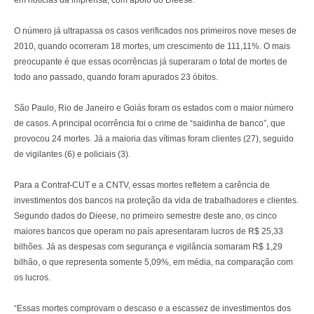
em notícias da imprensa, com apoio do Dieese.
O número já ultrapassa os casos verificados nos primeiros nove meses de
2010, quando ocorreram 18 mortes, um crescimento de 111,11%. O mais
preocupante é que essas ocorrências já superaram o total de mortes de
todo ano passado, quando foram apurados 23 óbitos.
São Paulo, Rio de Janeiro e Goiás foram os estados com o maior número
de casos. A principal ocorrência foi o crime de “saidinha de banco”, que
provocou 24 mortes. Já a maioria das vítimas foram clientes (27), seguido
de vigilantes (6) e policiais (3).
Para a Contraf-CUT e a CNTV, essas mortes refletem a carência de
investimentos dos bancos na proteção da vida de trabalhadores e clientes.
Segundo dados do Dieese, no primeiro semestre deste ano, os cinco
maiores bancos que operam no país apresentaram lucros de R$ 25,33
bilhões. Já as despesas com segurança e vigilância somaram R$ 1,29
bilhão, o que representa somente 5,09%, em média, na comparação com
os lucros.
“Essas mortes comprovam o descaso e a escassez de investimentos dos