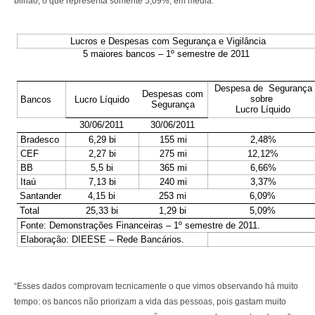
bilhão, o que representa somente 5,09%, em média.
Lucros e Despesas com Segurança e Vigilância
5 maiores bancos – 1º semestre de 2011
Despesa de Segurança
Despesas com
sobre
Bancos
Lucro Líquido
Segurança
Lucro Líquido
30/06/2011
30/06/2011
Bradesco
6,29 bi
155 mi
2,48%
CEF
2,27 bi
275 mi
12,12%
BB
5,5 bi
365 mi
6,66%
Itaú
7,13 bi
240 mi
3,37%
Santander
4,15 bi
253 mi
6,09%
Total
25,33 bi
1,29 bi
5,09%
Fonte: Demonstrações Financeiras – 1º semestre de 2011.
Elaboração: DIEESE – Rede Bancários.
“Esses dados comprovam tecnicamente o que vimos observando há muito
tempo: os bancos não priorizam a vida das pessoas, pois gastam muito