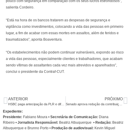
pouco com segurança em comparação com os seus lucros estrondosos”,
salienta Cordeiro.
“Está na hora de os bancos tratarem as despesas de segurança e
vigilância como investimentos, colocando a vida das pessoas em primeiro
lugar, a fim de acabar com essas mortes em assaltos, além de feridos e
traumatizados”, aponta Boaventura.
“Os estabelecimentos não podem continuar vulneráveis, expondo ao risco
a vida das pessoas, especialmente clientes e trabalhadores, que acabam
sendo vítimas de assaltantes cada vez mais atrevidos e aparelhados”,
conclui o presidente da Contraf-CUT.
ANTERIOR
PRÓXIMO
HSBC paga antecipação da PLR e diferenças salariais nesta quinta
Senado aprova redução da contribuição previdenciária de empregados domésticos
Expediente:
Presidente:
Fabiano Moura •
Secretária de Comunicação:
Diana
Ribeiro
•
Jornalista Responsável:
Beatriz Albuquerque
•
Redação:
Beatriz
Albuquerque e Brunno Porto •
Produção de audiovisual:
Kevin Miguel