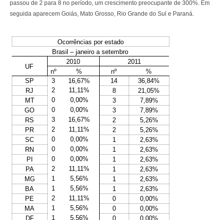
passou de 2 para 8 no período, um crescimento preocupante de 300%. Em
seguida aparecem Goiás, Mato Grosso, Rio Grande do Sul e Paraná.
Ocorrências por estado
Brasil – janeiro a setembro
2010
2011
UF
nº
%
nº
%
SP
3
16,67%
14
36,84%
2
11,11%
RJ
8
21,05%
0
0,00%
MT
3
7,89%
0
0,00%
GO
3
7,89%
3
16,67%
RS
2
5,26%
2
11,11%
PR
2
5,26%
0
0,00%
SC
1
2,63%
0
0,00%
RN
1
2,63%
0
0,00%
PI
1
2,63%
2
11,11%
PA
1
2,63%
1
5,56%
MG
1
2,63%
1
5,56%
BA
1
2,63%
2
11,11%
PE
0
0,00%
1
5,56%
MA
0
0,00%
1
5,56%
DF
0
0,00%