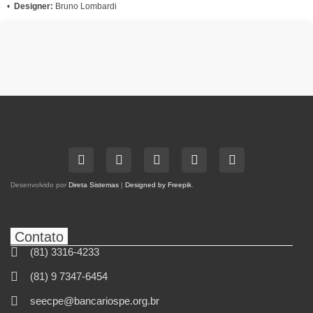
•
Designer:
Bruno Lombardi
Desenvolvido por
Direta Sistemas
|
Designed by Freepik
.
Contato
(81) 3316-4233
(81) 9 7347-6454
seecpe@bancariospe.org.br