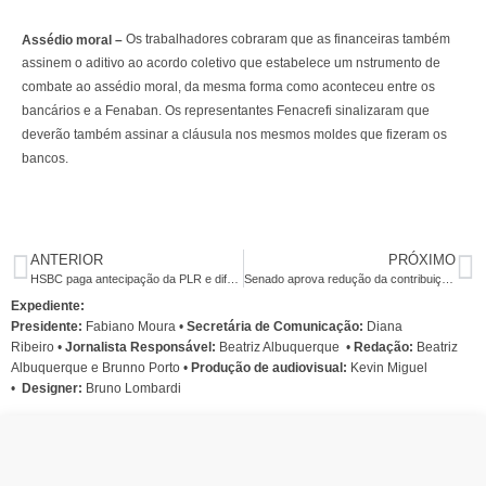
Os trabalhadores cobraram que as financeiras também
Assédio moral
–
assinem o aditivo ao acordo coletivo que estabelece um nstrumento de
combate ao assédio moral, da mesma forma como aconteceu entre os
bancários e a Fenaban. Os representantes Fenacrefi sinalizaram que
deverão também assinar a cláusula nos mesmos moldes que fizeram os
bancos.
ANTERIOR
PRÓXIMO
HSBC paga antecipação da PLR e diferenças salariais nesta quinta
Senado aprova redução da contribuição previdenciária de empregados domésticos
Expediente:
Presidente:
Fabiano Moura •
Secretária de Comunicação:
Diana
Ribeiro
•
Jornalista Responsável:
Beatriz Albuquerque
•
Redação:
Beatriz
Albuquerque e Brunno Porto •
Produção de audiovisual:
Kevin Miguel
•
Designer:
Bruno Lombardi