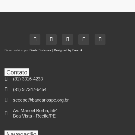
Desenvolvido por
Direta Sistemas
|
Designed by Freepik
.
Contato
(81) 3316-4233
(81) 9 7347-6454
seecpe@bancariospe.org.br
Av. Manoel Borba, 564
Boa Vista - Recife/PE
Navegação