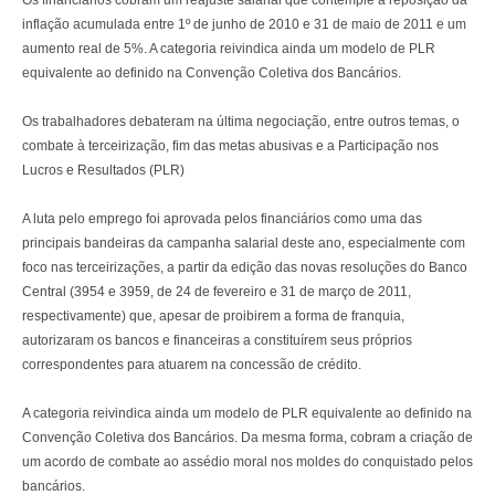
Os financiários cobram um reajuste salarial que contemple a reposição da
inflação acumulada entre 1º de junho de 2010 e 31 de maio de 2011 e um
aumento real de 5%. A categoria reivindica ainda um modelo de PLR
equivalente ao definido na Convenção Coletiva dos Bancários.
Os trabalhadores debateram na última negociação, entre outros temas, o
combate à terceirização, fim das metas abusivas e a Participação nos
Lucros e Resultados (PLR)
A luta pelo emprego foi aprovada pelos financiários como uma das
principais bandeiras da campanha salarial deste ano, especialmente com
foco nas terceirizações, a partir da edição das novas resoluções do Banco
Central (3954 e 3959, de 24 de fevereiro e 31 de março de 2011,
respectivamente) que, apesar de proibirem a forma de franquia,
autorizaram os bancos e financeiras a constituírem seus próprios
correspondentes para atuarem na concessão de crédito.
A categoria reivindica ainda um modelo de PLR equivalente ao definido na
Convenção Coletiva dos Bancários. Da mesma forma, cobram a criação de
um acordo de combate ao assédio moral nos moldes do conquistado pelos
bancários.