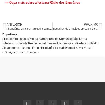
>> Ouça mais sobre a festa na Rádio dos Bancários
ANTERIOR
PRÓXIMO
Financiários arrancam proposta com ganho real em salários e pisos
Blogueiros de 23 países aprovam Carta de Foz do Iguaçu
Expediente:
Presidente:
Fabiano Moura •
Secretária de Comunicação:
Diana
Ribeiro
•
Jornalista Responsável:
Beatriz Albuquerque
•
Redação:
Beatriz
Albuquerque e Brunno Porto •
Produção de audiovisual:
Kevin Miguel
•
Designer:
Bruno Lombardi