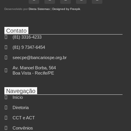
Desenvolvido por
Direta Sistemas
|
Designed by Freepik
.
Contato
(81) 3316-4233
(81) 9 7347-6454
seecpe@bancariospe.org.br
Av. Manoel Borba, 564
Boa Vista - Recife/PE
Navegação
Início
Diretoria
CCT e ACT
Convênios