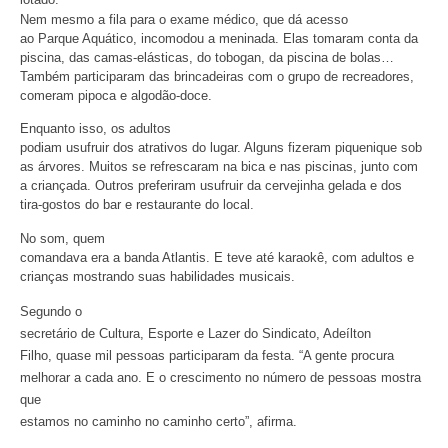
Nem mesmo a fila para o exame médico, que dá acesso
ao Parque Aquático, incomodou a meninada. Elas tomaram conta da
piscina, das camas-elásticas, do tobogan, da piscina de bolas…
Também participaram das brincadeiras com o grupo de recreadores,
comeram pipoca e algodão-doce.
Enquanto isso, os adultos
podiam usufruir dos atrativos do lugar. Alguns fizeram piquenique sob
as árvores. Muitos se refrescaram na bica e nas piscinas, junto com
a criançada. Outros preferiram usufruir da cervejinha gelada e dos
tira-gostos do bar e restaurante do local.
No som, quem
comandava era a banda Atlantis. E teve até karaokê, com adultos e
crianças mostrando suas habilidades musicais.
Segundo o
secretário de Cultura, Esporte e Lazer do Sindicato, Adeílton
Filho, quase mil pessoas participaram da festa. “A gente procura
melhorar a cada ano. E o crescimento no número de pessoas mostra
que
estamos no
caminho no caminho certo”, afirma.