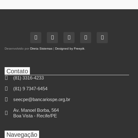
Desenvolvido por
Direta Sistemas
|
Designed by Freepik
.
Contato
(81) 3316-4233
(81) 9 7347-6454
seecpe@bancariospe.org.br
Av. Manoel Borba, 564
Boa Vista - Recife/PE
Navegação