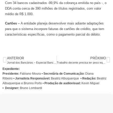
Com 34 bancos cadastrados -99,9% da cobrança emitida no país -, o
DDA conta cerca de 390 milhões de títulos registrados, com valor
médio de R$ 1.000.
Cartões –
A entidade planeja desenvolver mais adiante adaptações
para que o sistema incorpore faturas de cartões de crédito, que tem
características específicas, como o pagamento parcial do débito.
ANTERIOR
PRÓXIMO
Jornal dos Bancários – Especial Banco do Brasil
Trabalho decente precisa ter peso equivalente ao de indicadores econômicos
Expediente:
Presidente:
Fabiano Moura •
Secretária de Comunicação:
Diana
Ribeiro
•
Jornalista Responsável:
Beatriz Albuquerque
•
Redação:
Beatriz
Albuquerque e Brunno Porto •
Produção de audiovisual:
Kevin Miguel
•
Designer:
Bruno Lombardi