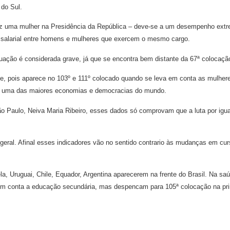
 do Sul.
ez uma mulher na Presidência da República – deve-se a um desempenho extre
a salarial entre homens e mulheres que exercem o mesmo cargo.
ação é considerada grave, já que se encontra bem distante da 67ª colocação
que, pois aparece no 103º e 111º colocado quando se leva em conta as mulhe
 uma das maiores economias e democracias do mundo.
ão Paulo, Neiva Maria Ribeiro, esses dados só comprovam que a luta por igu
eral. Afinal esses indicadores vão no sentido contrario às mudanças em cu
a, Uruguai, Chile, Equador, Argentina aparecerem na frente do Brasil. Na sa
 em conta a educação secundária, mas despencam para 105ª colocação na pri