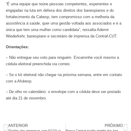
“É uma equipe que reúne pessoas competentes, experientes e
engajadas na luta em defesa dos direitos dos banespianos e do
fortalecimento da Cabesp, tem compromisso com a melhoria da
assistência à saúde, quer uma gestão voltada aos associados e é a
única que tem uma mulher como candidata”, ressalta Ademir
Wiederkehr, banespiano e secretário de imprensa da Contraf-CUT.
Orientações:
– Não entregue seu voto para ninguém. Encaminhe você mesmo a
cédula eleitoral preenchida via correio.
– Se o kit eleitoral não chegar na próxima semana, entre em contato
com a Afubesp.
– De olho no calendário: o envelope com a cédula deve ser postado
até dia 21 de novembro.
ANTERIOR
PRÓXIMO
Dívidas das empresas com FGTS crescem e atingem R$ 16,2 bilhões
Banco Central expõe apetite dos bancos em meio a onda de lucros recordes