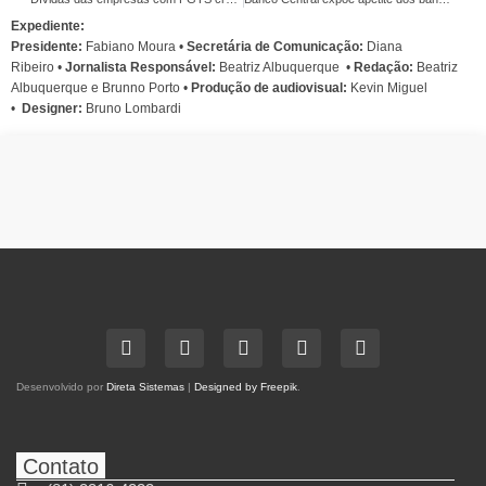
Expediente:
Presidente:
Fabiano Moura •
Secretária de Comunicação:
Diana
Ribeiro
•
Jornalista Responsável:
Beatriz Albuquerque
•
Redação:
Beatriz
Albuquerque e Brunno Porto •
Produção de audiovisual:
Kevin Miguel
•
Designer:
Bruno Lombardi
Desenvolvido por
Direta Sistemas
|
Designed by Freepik
.
Contato