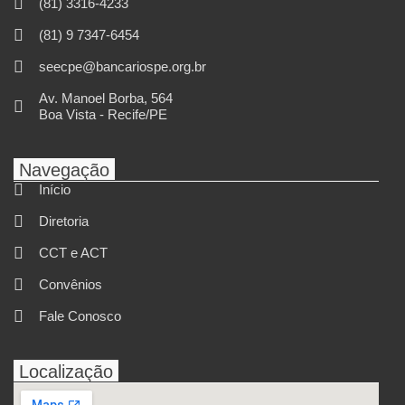
(81) 3316-4233
(81) 9 7347-6454
seecpe@bancariospe.org.br
Av. Manoel Borba, 564
Boa Vista - Recife/PE
Navegação
Início
Diretoria
CCT e ACT
Convênios
Fale Conosco
Localização