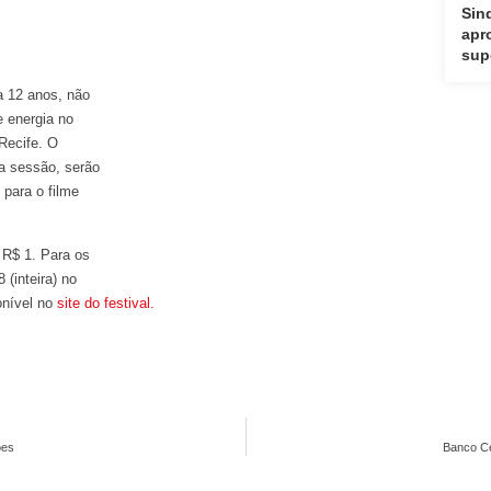
Sin
apr
sup
a 12 anos, não
e energia no
Recife. O
Na sessão, serão
para o filme
 R$ 1. Para os
 (inteira) no
onível no
site do festival.
ões
Banco Ce