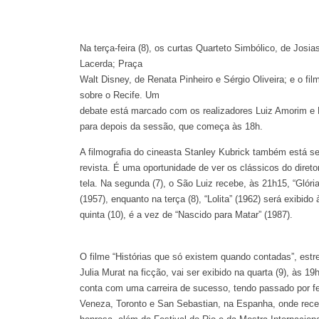
Na terça-feira (8), os curtas Quarteto Simbólico, de Josia
Lacerda; Praça
Walt Disney, de Renata Pinheiro e Sérgio Oliveira; e o f
sobre o Recife. Um
debate está marcado com os realizadores Luiz Amorim e M
para depois da sessão, que começa às 18h.
A filmografia do cineasta Stanley Kubrick também está s
revista. É uma oportunidade de ver os clássicos do direto
tela. Na segunda (7), o São Luiz recebe, às 21h15, “Glór
(1957), enquanto na terça (8), “Lolita” (1962) será exibido
quinta (10), é a vez de “Nascido para Matar” (1987).
O filme “Histórias que só existem quando contadas”, estre
Julia Murat na ficção, vai ser exibido na quarta (9), às 19
conta com uma carreira de sucesso, tendo passado por f
Veneza, Toronto e San Sebastian, na Espanha, onde re