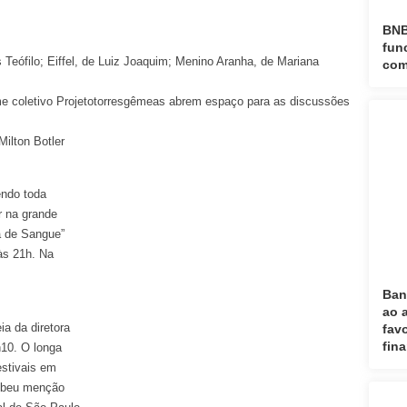
BNB
fun
s Teófilo; Eiffel, de Luiz Joaquim; Menino Aranha, de Mariana
com
ilme coletivo Projetotorresgêmeas abrem espaço para as discussões
ilton Botler
endo toda
r na grande
ia de Sangue”
 às 21h. Na
Ban
ao 
ia da diretora
fav
fin
h10. O longa
estivais em
cebeu menção