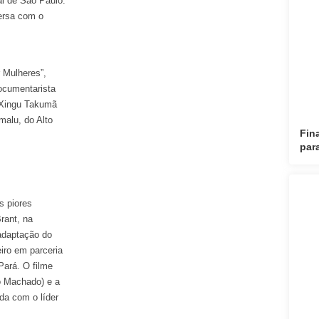
al de São Paulo.
versa com o
 Mulheres”,
documentarista
o Xingu Takumã
malu, do Alto
Fin
par
s piores
Brant, na
 adaptação do
iro em parceria
Pará. O filme
o Machado) e a
da com o líder