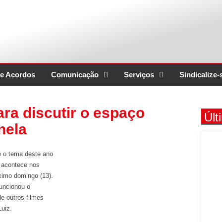
e Acordos
Comunicação
Serviços
Sindicalize-
ra discutir o espaço
Últ
nela
é o tema deste ano
e acontece nos
ximo domingo (13).
funcionou o
e outros filmes
Luiz.