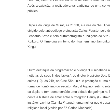
honrosa, além do Festival do Rio e da Mostra Internacion
Após a exibição, a realizadora vai participar de uma con
público.
Depois do longa de Murat, às 21h30, é a vez do “As Hiper
dirigido pelo antropólogo e cineasta Carlos Fausto, pelo 
Leonardo Sette e pelo curtametragista e índigena do Alt
Kuikuro. O filme gira em torno do ritual feminino Jamuriku
Xingu.
Outro destaque da programação é o longa “Eu receberia a
notícias de seus lindos lábios”, do diretor brasileiro Beto 
quinta (10), às 21h, no Cine São Luiz. A produção é uma
romance homônimo do escritor Marçal Aquino, sétimo rote
da dupla, e tem como cenário uma cidade de garimpo no 
conta a história de amor entre o fotógrafo Cauby (Gustav
instável Lavínia (Camila Pitanga), uma mulher que é casa
religioso local (vivido por Zé Carlos Machado).