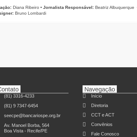
cação:
Diana Ribeiro
•
Jornalista Responsável:
Beatriz Albuquerque
signer:
Bruno Lombardi
Contato
Navegação
(81) 3316-4233
Início
Diretoria
(81) 9 7347-6454
CCT e ACT
seecpe@bancariospe.org.br
Convênios
Av. Manoel Borba, 564
Boa Vista - Recife/PE
Fale Conosco