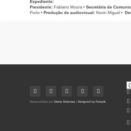
Expediente:
Presidente:
Fabiano Moura •
Secretária de Comuni
Porto •
Produção de audiovisual:
Kevin Miguel •
De
Desenvolvido por
Direta Sistemas
|
Designed by Freepik
.