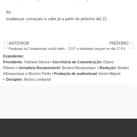
As
mudanças começam a valer já a partir do próximo dia 21.
ANTERIOR
PRÓXIMO
Finalistas do Campeonato serão definidos nos próximos dias
CUT e entidades lançam no dia 17 Fórum de Combate à Terceirização
Expediente:
Presidente:
Fabiano Moura •
Secretária de Comunicação:
Diana
Ribeiro
•
Jornalista Responsável:
Beatriz Albuquerque
•
Redação:
Beatriz
Albuquerque e Brunno Porto •
Produção de audiovisual:
Kevin Miguel
•
Designer:
Bruno Lombardi