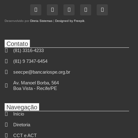
Desenvolvido por
Direta Sistemas
|
Designed by Freepik
.
Contato
(81) 3316-4233
(81) 9 7347-6454
seecpe@bancariospe.org.br
Av. Manoel Borba, 564
Boa Vista - Recife/PE
Navegação
Início
Diretoria
CCT e ACT