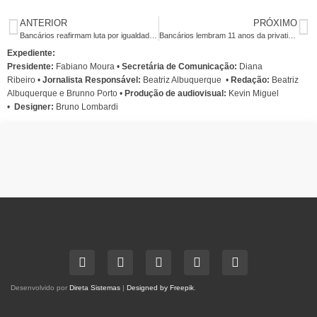
ANTERIOR
PRÓXIMO
Bancários reafirmam luta por igualdade racial no Dia da Consciência Negra
Bancários lembram 11 anos da privatização do Banespa
Expediente:
Presidente:
Fabiano Moura •
Secretária de Comunicação:
Diana
Ribeiro
•
Jornalista Responsável:
Beatriz Albuquerque
•
Redação:
Beatriz
Albuquerque e Brunno Porto •
Produção de audiovisual:
Kevin Miguel
•
Designer:
Bruno Lombardi
Desenvolvido por
Direta Sistemas
|
Designed by Freepik
.