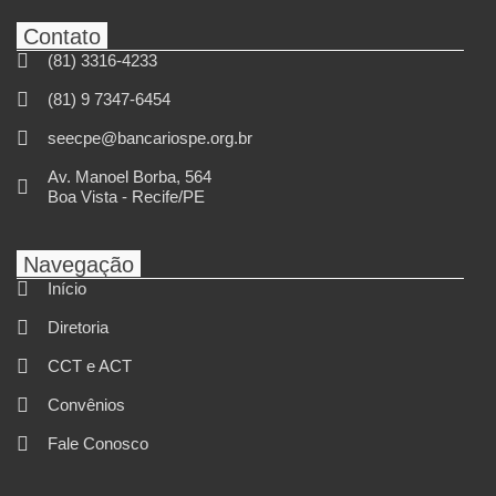
Contato
(81) 3316-4233
(81) 9 7347-6454
seecpe@bancariospe.org.br
Av. Manoel Borba, 564
Boa Vista - Recife/PE
Navegação
Início
Diretoria
CCT e ACT
Convênios
Fale Conosco