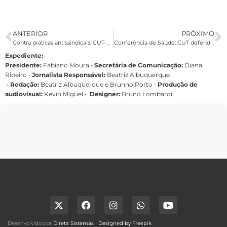
ANTERIOR
PRÓXIMO
Contra práticas antissindicais, CUT-PE realiza protesto em Suape, nesta quinta
Conferência de Saúde: CUT defende imposto sobre grandes fortunas para alavancar
Expediente:
Presidente:
Fabiano Moura •
Secretária de Comunicação:
Diana
Ribeiro
•
Jornalista Responsável:
Beatriz Albuquerque
•
Redação:
Beatriz Albuquerque e Brunno Porto •
Produção de
audiovisual:
Kevin Miguel •
Designer:
Bruno Lombardi
Desenvolvido por
Direta Sistemas
|
Designed by Freepik
.