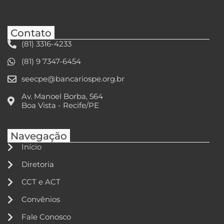
Contato
(81) 3316-4233
(81) 9 7347-6454
seecpe@bancariospe.org.br
Av. Manoel Borba, 564
Boa Vista - Recife/PE
Navegação
Início
Diretoria
CCT e ACT
Convênios
Fale Conosco