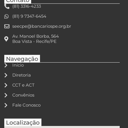
(81) 3316-4233
(81) 9 7347-6454
seecpe@bancariospe.org.br
Av. Manoel Borba, 564
Boa Vista - Recife/PE
Navegação
Início
Diretoria
CCT e ACT
Convênios
Fale Conosco
Localização