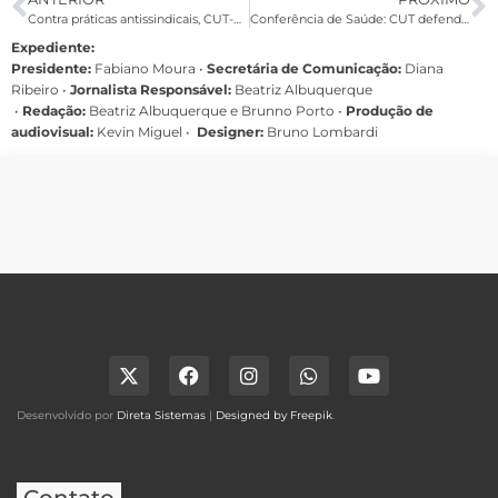
Contra práticas antissindicais, CUT-PE realiza protesto em Suape, nesta quinta
Conferência de Saúde: CUT defende imposto sobre grandes fortunas para alavancar
Expediente:
Presidente:
Fabiano Moura •
Secretária de Comunicação:
Diana
Ribeiro
•
Jornalista Responsável:
Beatriz Albuquerque
•
Redação:
Beatriz Albuquerque e Brunno Porto •
Produção de
audiovisual:
Kevin Miguel •
Designer:
Bruno Lombardi
Desenvolvido por
Direta Sistemas
|
Designed by Freepik
.
Contato