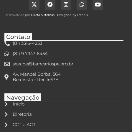
Desenvolvido por
Direta Sistemas
|
Designed by Freepik
.
Contato
(81) 3316-4233
(81) 9 7347-6454
seecpe@bancariospe.org.br
Av. Manoel Borba, 564
Boa Vista - Recife/PE
Navegação
Início
Diretoria
CCT e ACT