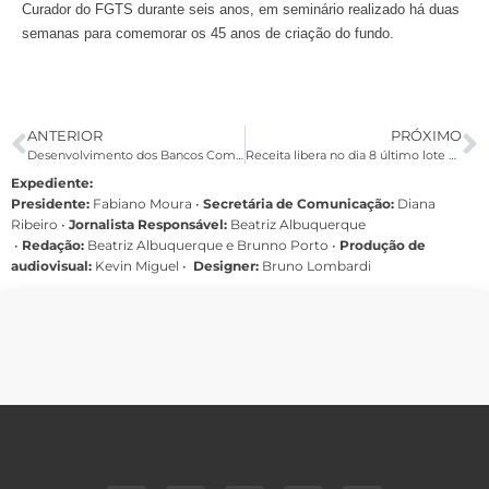
Curador do FGTS durante seis anos, em seminário realizado há duas
semanas para comemorar os 45 anos de criação do fundo.
ANTERIOR
PRÓXIMO
Desenvolvimento dos Bancos Comunitários é tema de encontro na Bahia
Receita libera no dia 8 último lote de restituição do IR
Expediente:
Presidente:
Fabiano Moura •
Secretária de Comunicação:
Diana
Ribeiro
•
Jornalista Responsável:
Beatriz Albuquerque
•
Redação:
Beatriz Albuquerque e Brunno Porto •
Produção de
audiovisual:
Kevin Miguel •
Designer:
Bruno Lombardi