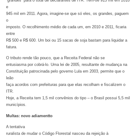
“grandes” para o total de declarantes de ITR. Têm-se 915 mil em 2010
e
945 mil em 2011. Agora, imagine-se que só eles, os grandes, paguem
o
imposto. O recolhimento médio de cada um, em 2010 e 2011, ficaria
entre
R$ 500 e R$ 600. Um boi ou 15 sacas de soja bastam para liquidar a
fatura.
O tributo rende tão pouco, que a Receita Federal não se
entusiasma por cobrá-lo. Uma lei de 2005, resultante de mudança na
Constituição patrocinada pelo governo Lula em 2003, permite que o
leão
faça acordos com prefeituras para que elas recolham e fiscalizem o
ITR.
Hoje, a Receita tem 1,5 mil convênios do tipo – o Brasil possui 5,5 mil
municípios.
Multas: novo adiamentto
A tentativa
ruralista de mudar o Código Florestal nasceu da rejeição à