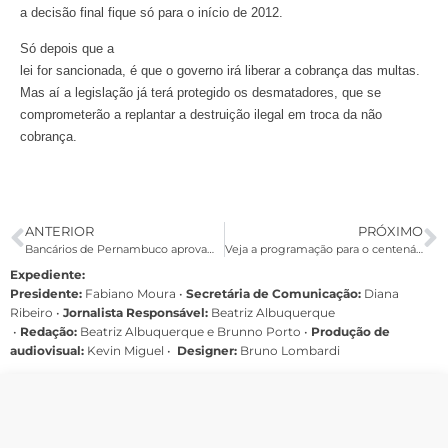
a decisão final fique só para o início de 2012.
Só depois que a
lei for sancionada, é que o governo irá liberar a cobrança das multas.
Mas aí a legislação já terá protegido os desmatadores, que se
comprometerão a replantar a destruição ilegal em troca da não
cobrança.
ANTERIOR
PRÓXIMO
Bancários de Pernambuco aprovam acordo aditivo do Santander
Veja a programação para o centenário de Gonzagão
Expediente:
Presidente:
Fabiano Moura •
Secretária de Comunicação:
Diana
Ribeiro
•
Jornalista Responsável:
Beatriz Albuquerque
•
Redação:
Beatriz Albuquerque e Brunno Porto •
Produção de
audiovisual:
Kevin Miguel •
Designer:
Bruno Lombardi