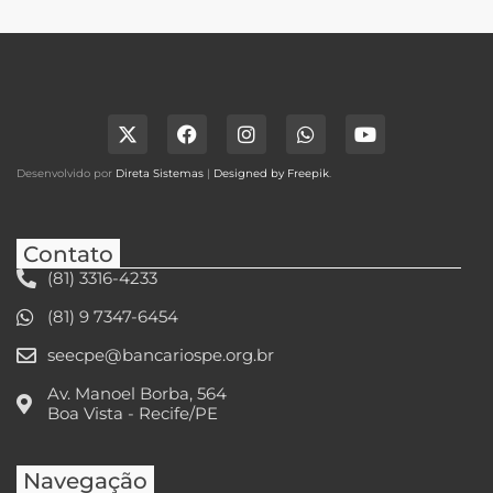
Desenvolvido por
Direta Sistemas
|
Designed by Freepik
.
Contato
(81) 3316-4233
(81) 9 7347-6454
seecpe@bancariospe.org.br
Av. Manoel Borba, 564
Boa Vista - Recife/PE
Navegação