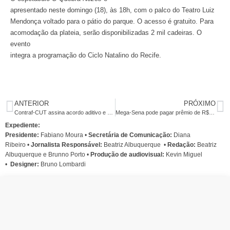
apresentado neste domingo (18), às 18h, com o palco do Teatro Luiz
Mendonça voltado para o pátio do parque. O acesso é gratuito. Para
acomodação da plateia, serão disponibilizadas 2 mil cadeiras. O
evento
integra a programação do Ciclo Natalino do Recife.
ANTERIOR
PRÓXIMO
Contraf-CUT assina acordo aditivo e PPRS com Santander nesta sexta
Mega-Sena pode pagar prêmio de R$ 2 milhões na terça-feira
Expediente:
Presidente:
Fabiano Moura •
Secretária de Comunicação:
Diana
Ribeiro
•
Jornalista Responsável:
Beatriz Albuquerque
•
Redação:
Beatriz
Albuquerque e Brunno Porto •
Produção de audiovisual:
Kevin Miguel
•
Designer:
Bruno Lombardi