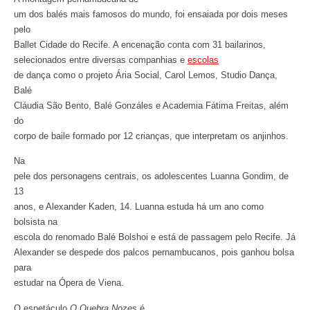
um dos balés mais famosos do mundo, foi ensaiada por dois meses
pelo
Ballet Cidade do Recife. A encenação conta com 31 bailarinos,
selecionados entre diversas companhias e
escolas
de dança como o projeto Ária Social, Carol Lemos, Studio Dança,
Balé
Cláudia São Bento, Balé Gonzáles e Academia Fátima Freitas, além
do
corpo de baile formado por 12 crianças, que interpretam os anjinhos.
Na
pele dos personagens centrais, os adolescentes Luanna Gondim, de
13
anos, e Alexander Kaden, 14. Luanna estuda há um ano como
bolsista na
escola do renomado Balé Bolshoi e está de passagem pelo Recife. Já
Alexander se despede dos palcos pernambucanos, pois ganhou bolsa
para
estudar na Ópera de Viena.
O espetáculo
O Quebra Nozes
é