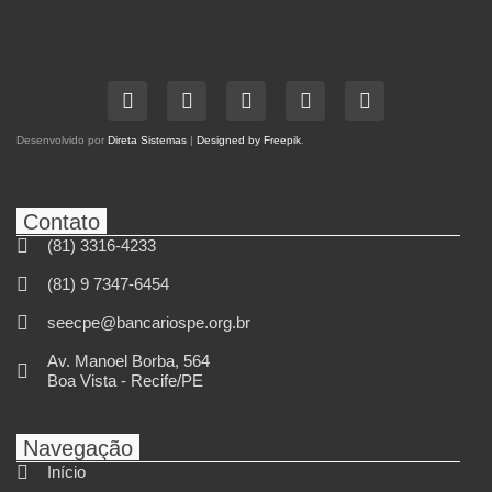
Desenvolvido por
Direta Sistemas
|
Designed by Freepik
.
Contato
(81) 3316-4233
(81) 9 7347-6454
seecpe@bancariospe.org.br
Av. Manoel Borba, 564
Boa Vista - Recife/PE
Navegação
Início