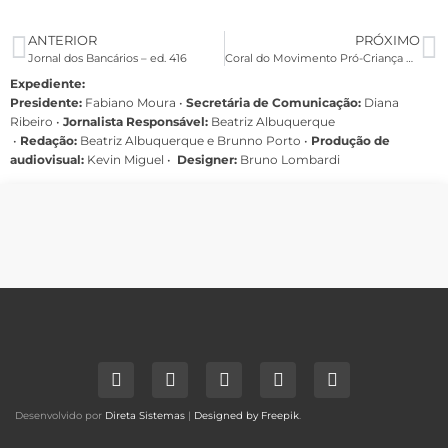
ANTERIOR
PRÓXIMO
Jornal dos Bancários – ed. 416
Coral do Movimento Pró-Criança grava DVD no Santa Isabel
Expediente:
Presidente:
Fabiano Moura •
Secretária de Comunicação:
Diana
Ribeiro
•
Jornalista Responsável:
Beatriz Albuquerque
•
Redação:
Beatriz Albuquerque e Brunno Porto •
Produção de
audiovisual:
Kevin Miguel •
Designer:
Bruno Lombardi
Desenvolvido por
Direta Sistemas
|
Designed by Freepik
.