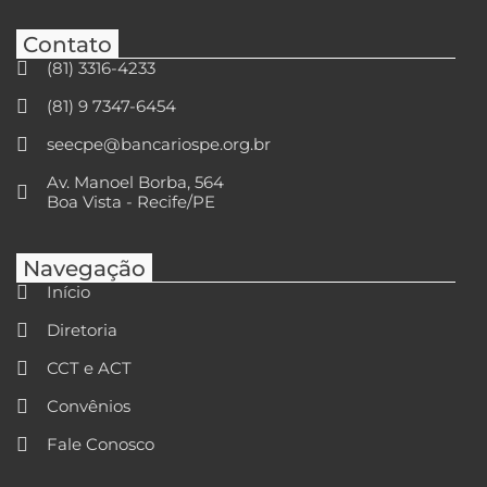
Contato
(81) 3316-4233
(81) 9 7347-6454
seecpe@bancariospe.org.br
Av. Manoel Borba, 564
Boa Vista - Recife/PE
Navegação
Início
Diretoria
CCT e ACT
Convênios
Fale Conosco